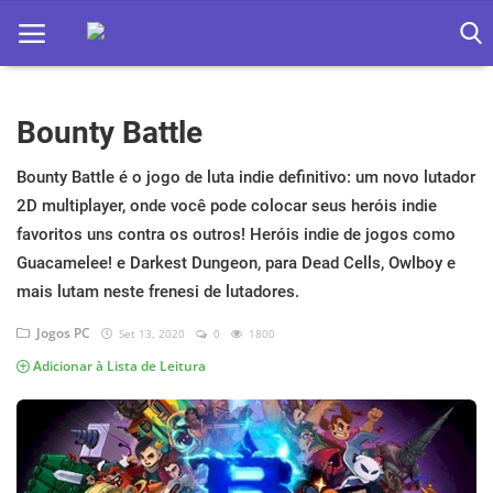
Bounty Battle
Home
Apps
Bounty Battle é o jogo de luta indie definitivo: um novo lutador
2D multiplayer, onde você pode colocar seus heróis indie
Ebooks
favoritos uns contra os outros! Heróis indie de jogos como
Guacamelee! e Darkest Dungeon, para Dead Cells, Owlboy e
Games
mais lutam neste frenesi de lutadores.
Web
Jogos PC
Set 13, 2020
0
1800
Música
Adicionar à Lista de Leitura
Jogos hoje na TV