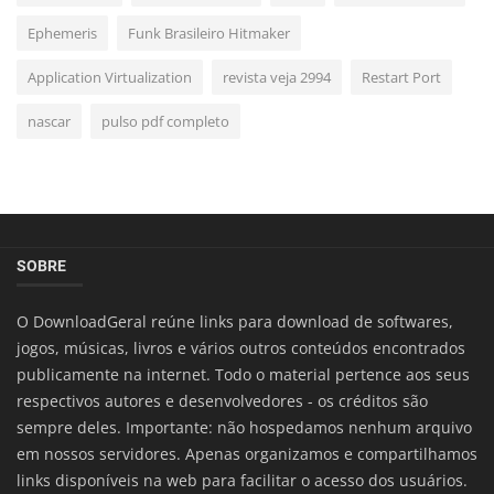
Ephemeris
Funk Brasileiro Hitmaker
Application Virtualization
revista veja 2994
Restart Port
nascar
pulso pdf completo
SOBRE
O DownloadGeral reúne links para download de softwares,
jogos, músicas, livros e vários outros conteúdos encontrados
publicamente na internet. Todo o material pertence aos seus
respectivos autores e desenvolvedores - os créditos são
sempre deles. Importante: não hospedamos nenhum arquivo
em nossos servidores. Apenas organizamos e compartilhamos
links disponíveis na web para facilitar o acesso dos usuários.