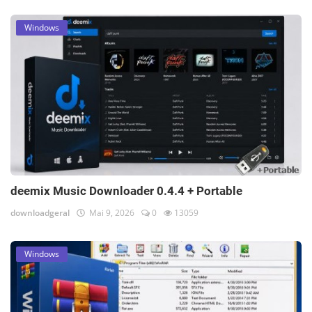
Windows
deemix Music Downloader 0.4.4 + Portable
downloadgeral
Mai 9, 2026
0
13059
Windows