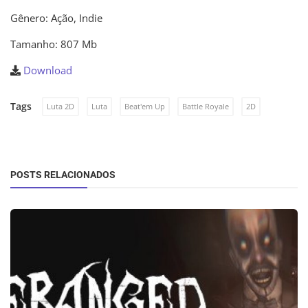
Gênero: Ação, Indie
Tamanho: 807 Mb
Download
Tags
Luta 2D
Luta
Beat'em Up
Battle Royale
2D
POSTS RELACIONADOS