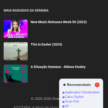
MAIS BAIXADOS DA SEMANA
New Music Releases Week 50 (2023)
This Is Easter (2024)
A Situação Humana - Aldous Huxley
🔥 Recomendado
×
Application Virtualization
▶
Calcu Stylish
▶
© 2020-2026 DownloadGeral
Scan Port
▶
2d
▶
ADSTERRA: A Mina de Ouro da Monetização Online