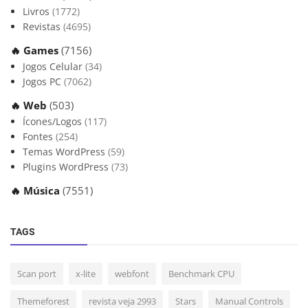
Livros
(1772)
Revistas
(4695)
🔥 Games
(7156)
Jogos Celular
(34)
Jogos PC
(7062)
🔥 Web
(503)
Ícones/Logos
(117)
Fontes
(254)
Temas WordPress
(59)
Plugins WordPress
(73)
🔥 Música
(7551)
TAGS
Scan port
x-lite
webfont
Benchmark CPU
Themeforest
revista veja 2993
Stars
Manual Controls