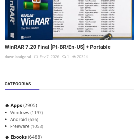
WinRAR 7.20 Final [Pt-BR/En-US] + Portable
downloadgeral
Fev 7, 2026
1
20324
CATEGORIAS
🔥 Apps
(2905)
Windows
(1197)
Android
(636)
Freeware
(1058)
🔥 Ebooks
(6488)