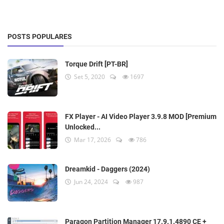
POSTS POPULARES
Torque Drift [PT-BR]
Set 5, 2020
1697
FX Player - AI Video Player 3.9.8 MOD [Premium
Unlocked...
Mar 17, 2026
786
Dreamkid - Daggers (2024)
Jun 24, 2024
987
Paragon Partition Manager 17.9.1.4890 CE +