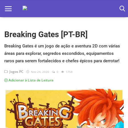
Breaking Gates [PT-BR]
Home
Apps
Breaking Gates é um jogo de ação e aventura 2D com várias
áreas para explorar, segredos escondidos, equipamentos
Ebooks
raros para serem fortalecidos e chefes épicos para derrotar!
Games
Jogos PC
Nov 24, 2020
0
1758
Adicionar à Lista de Leitura
Web
Música
Jogos hoje na TV