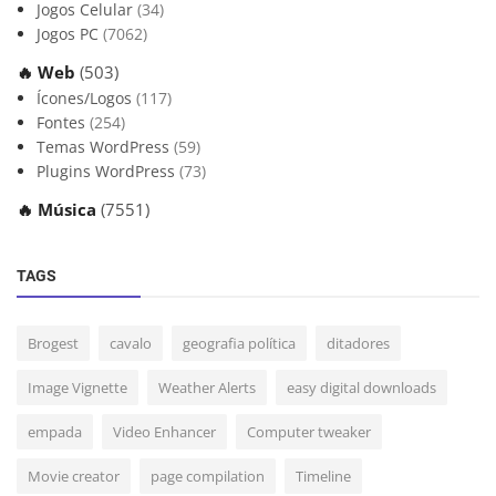
Jogos Celular
(34)
Jogos PC
(7062)
🔥 Web
(503)
Ícones/Logos
(117)
Fontes
(254)
Temas WordPress
(59)
Plugins WordPress
(73)
🔥 Música
(7551)
TAGS
Brogest
cavalo
geografia política
ditadores
Image Vignette
Weather Alerts
easy digital downloads
empada
Video Enhancer
Computer tweaker
Movie creator
page compilation
Timeline