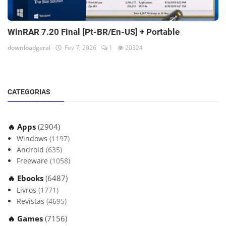
WinRAR 7.20 Final [Pt-BR/En-US] + Portable
downloadgeral
Fev 7, 2026
1
20324
CATEGORIAS
🔥 Apps
(2904)
Windows
(1197)
Android
(635)
Freeware
(1058)
🔥 Ebooks
(6487)
Livros
(1771)
Revistas
(4695)
🔥 Games
(7156)