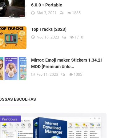
6.0.0 + Portable
Mai 3, 2021
1885
Top Tracks (2023)
Nov 16, 2023
1710
Mirror: Emoji maker, Stickers 1.34.21
MOD [Premium Unlo...
Fev 11, 2023
1005
OSSAS ESCOLHAS
Windows