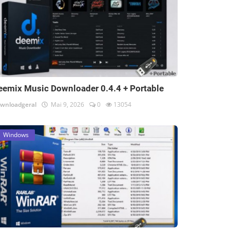
eemix Music Downloader 0.4.4 + Portable
wnloadgeral
Mai 9, 2026
0
13054
Windows