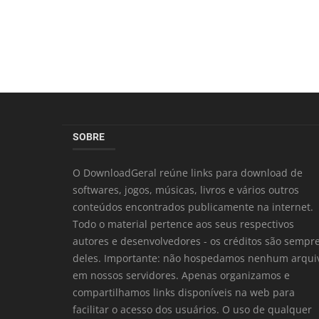
SOBRE
O DownloadGeral reúne links para download de
softwares, jogos, músicas, livros e vários outros
conteúdos encontrados publicamente na internet.
Todo o material pertence aos seus respectivos
autores e desenvolvedores - os créditos são sempr
deles. Importante: não hospedamos nenhum arqui
em nossos servidores. Apenas organizamos e
compartilhamos links disponíveis na web para
facilitar o acesso dos usuários. O uso de qualquer