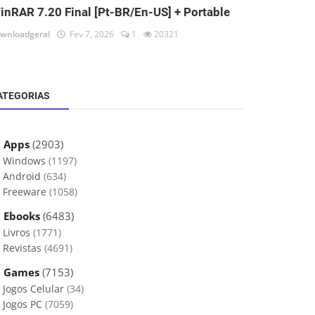
inRAR 7.20 Final [Pt-BR/En-US] + Portable
wnloadgeral
Fev 7, 2026
1
20321
ATEGORIAS
 Apps
(2903)
Windows
(1197)
Android
(634)
Freeware
(1058)
 Ebooks
(6483)
Livros
(1771)
Revistas
(4691)
 Games
(7153)
Jogos Celular
(34)
Jogos PC
(7059)