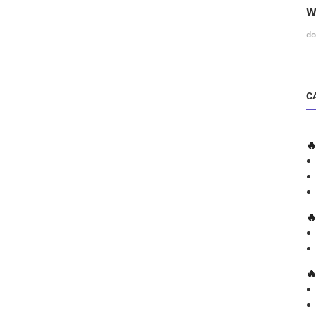
W
do
C


