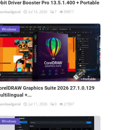
Obit Driver Booster Pro 13.5.1.400 + Portable
wnloadgeral
Jul 16, 2026
7
69811
Windows
orelDRAW Graphics Suite 2026 27.1.0.129
ultilingual +...
wnloadgeral
Jul 11, 2026
0
21567
Windows