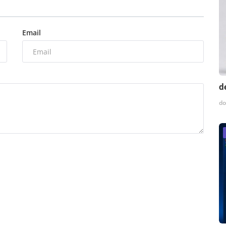
Email
d
do