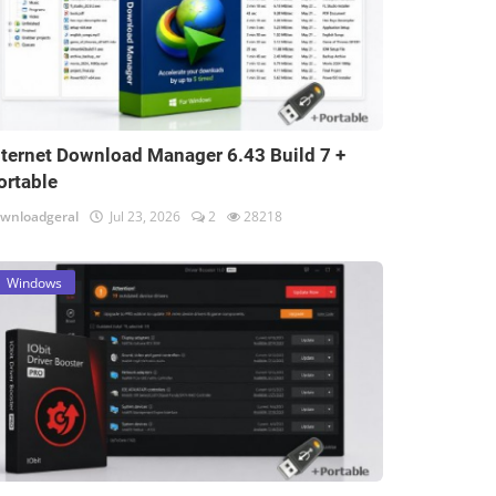
nternet Download Manager 6.43 Build 7 +
ortable
wnloadgeral
Jul 23, 2026
2
28218
Windows