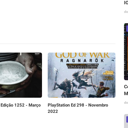
I
do
C
M
do
l Edição 1252 - Março
PlayStation Ed 298 - Novembro
2022