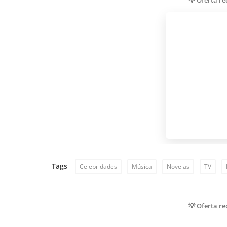
💡 Oferta r
Tags
Celebridades
Música
Novelas
TV
💡 Oferta r