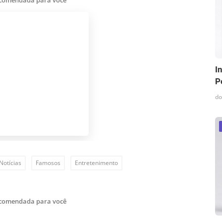
ecomendada para você
I
P
do
Notícias
Famosos
Entretenimento
ecomendada para você