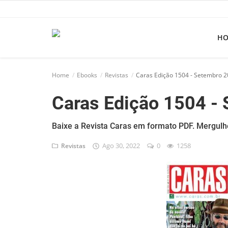
H
Home
Home
Ebooks
Revistas
Caras Edição 1504 - Setembro 2
Apps
Caras Edição 1504 -
Ebooks
Games
Baixe a Revista Caras em formato PDF. Mergulh
Ago 30, 2022
0
1258
Revistas
Web
Música
Jogos hoje na TV