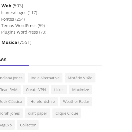
 Web
(503)
Ícones/Logos
(117)
Fontes
(254)
Temas WordPress
(59)
Plugins WordPress
(73)
 Música
(7551)
AGS
Indiana Jones
Indie Alternative
Mistério Visão
Clean RAM
Create VPN
ticket
Maximize
Rock Clássico
Herefordshire
Weather Radar
norah jones
craft paper
Clique Clique
RegExp
Collector