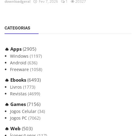
downloadgeral
Fev 7, 2026
1
20327
CATEGORIAS
🔥 Apps
(2905)
Windows
(1197)
Android
(636)
Freeware
(1058)
🔥 Ebooks
(6493)
Livros
(1773)
Revistas
(4699)
🔥 Games
(7156)
Jogos Celular
(34)
Jogos PC
(7062)
🔥 Web
(503)
Ícones/Logos
(117)