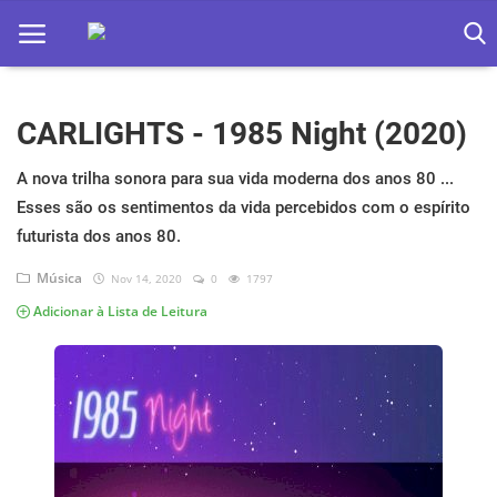
CARLIGHTS - 1985 Night (2020)
Home
Apps
A nova trilha sonora para sua vida moderna dos anos 80 ...
Esses são os sentimentos da vida percebidos com o espírito
Ebooks
futurista dos anos 80.
Games
Música
Nov 14, 2020
0
1797
Adicionar à Lista de Leitura
Web
Música
Jogos hoje na TV