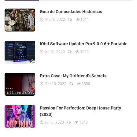
Guia de Curiosidades Históricas
Mai 8, 2022
1611
IObit Software Updater Pro 9.0.0.6 + Portable
Jul 16, 2026
3560
Extra Case: My Girlfriend's Secrets
Set 13, 2022
1358
Passion For Perfection: Deep House Party
(2023)
Jun 6, 2023
1343