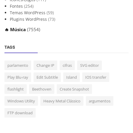
Fontes
(254)
Temas WordPress
(59)
Plugins WordPress
(73)
🔥 Música
(7554)
TAGS
parlamento
Change IP
cifras
SVG editor
Play Blu-ray
Edit Subtitle
Island
IOS transfer
flashlight
Beethoven
Create Snapshot
Windows Utility
Heavy Metal Clássico
argumentos
FTP download