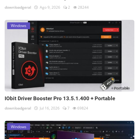
downloadgeral
Ago 9, 2026
2
28244
Windows
IObit Driver Booster Pro 13.5.1.400 + Portable
downloadgeral
Jul 16, 2026
7
69824
Windows