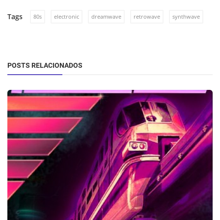
Tags
80s
electronic
dreamwave
retrowave
synthwave
POSTS RELACIONADOS