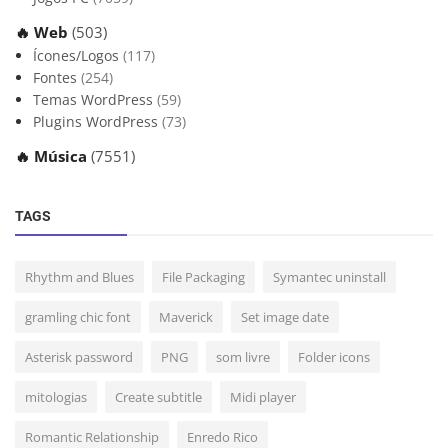
🔥 Web
(503)
Ícones/Logos
(117)
Fontes
(254)
Temas WordPress
(59)
Plugins WordPress
(73)
🔥 Música
(7551)
TAGS
Rhythm and Blues
File Packaging
Symantec uninstall
gramling chic font
Maverick
Set image date
Asterisk password
PNG
som livre
Folder icons
mitologias
Create subtitle
Midi player
Romantic Relationship
Enredo Rico