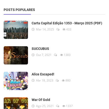
POSTS POPULARES
Carta Capital Edição 1353 - Março 2025 (PDF)
Mar 14, 2025
433
SUCCUBUS
Out 7, 2021
1383
Alice Escaped!
Abr 18, 2023
880
War Of Gold
Ago 25, 2021
1337