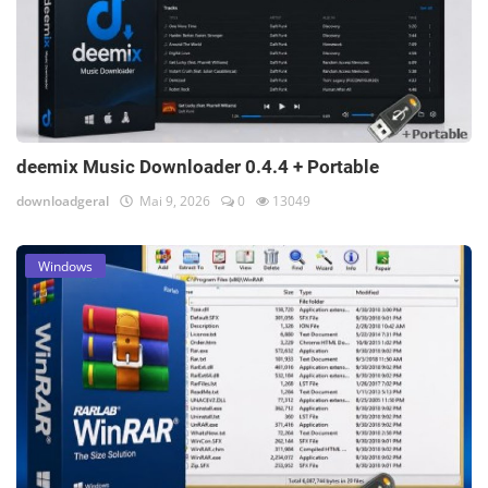
deemix Music Downloader 0.4.4 + Portable
downloadgeral
Mai 9, 2026
0
13049
Windows