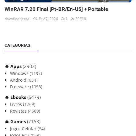
WinRAR 7.20 Final [Pt-BR/En-US] + Portable
downloadgeral
Fev 7, 2026
1
20316
CATEGORIAS
🔥 Apps
(2903)
Windows
(1197)
Android
(634)
Freeware
(1058)
🔥 Ebooks
(6479)
Livros
(1769)
Revistas
(4689)
🔥 Games
(7153)
Jogos Celular
(34)
Jogos PC
(7059)