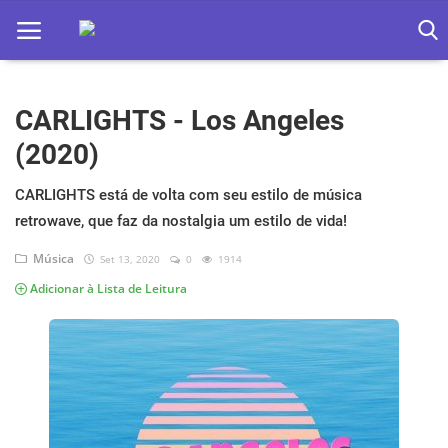
CARLIGHTS - Los Angeles
Home
(2020)
Apps
CARLIGHTS está de volta com seu estilo de música
Ebooks
retrowave, que faz da nostalgia um estilo de vida!
Games
Música
Set 13, 2020
0
1914
Adicionar à Lista de Leitura
Web
Música
Jogos hoje na TV