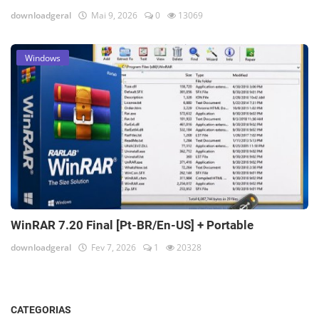
downloadgeral
Mai 9, 2026
0
13069
Windows
WinRAR 7.20 Final [Pt-BR/En-US] + Portable
downloadgeral
Fev 7, 2026
1
20328
CATEGORIAS