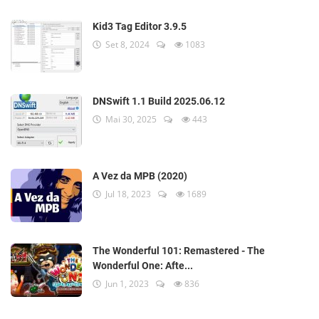
Kid3 Tag Editor 3.9.5
Set 8, 2024
1083
DNSwift 1.1 Build 2025.06.12
Mai 30, 2025
443
A Vez da MPB (2020)
Jul 18, 2023
1689
The Wonderful 101: Remastered - The
Wonderful One: Afte...
Jun 1, 2023
836