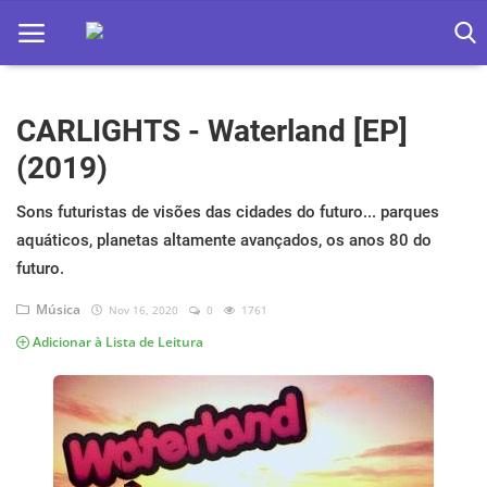
CARLIGHTS - Waterland [EP]
Home
(2019)
Apps
Sons futuristas de visões das cidades do futuro... parques
Ebooks
aquáticos, planetas altamente avançados, os anos 80 do
Games
futuro.
Música
Nov 16, 2020
0
1761
Web
Adicionar à Lista de Leitura
Música
Jogos hoje na TV