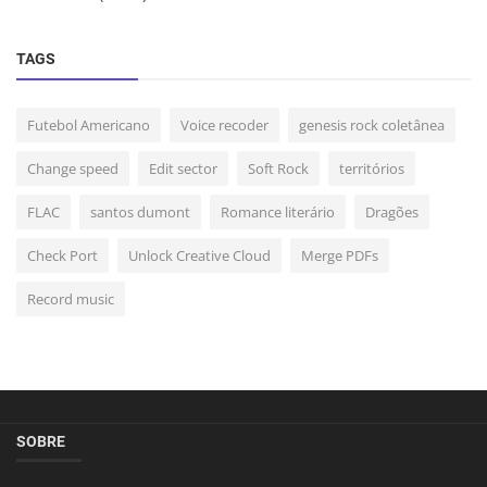
TAGS
Futebol Americano
Voice recoder
genesis rock coletânea
Change speed
Edit sector
Soft Rock
territórios
FLAC
santos dumont
Romance literário
Dragões
Check Port
Unlock Creative Cloud
Merge PDFs
Record music
SOBRE