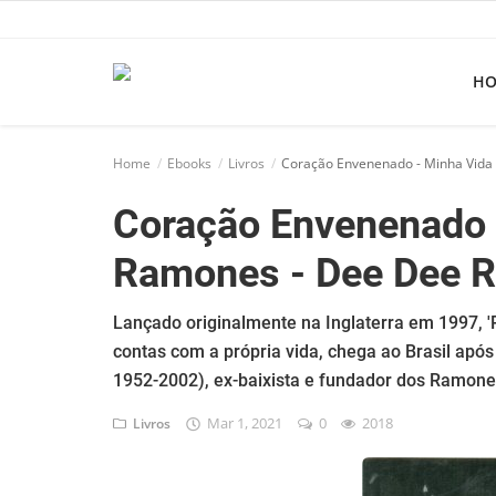
H
Home
Home
Ebooks
Livros
Coração Envenenado - Minha Vid
Apps
Coração Envenenado 
Ebooks
Ramones - Dee Dee 
Games
Web
Lançado originalmente na Inglaterra em 1997, '
contas com a própria vida, chega ao Brasil apó
Música
1952-2002), ex-baixista e fundador dos Ramone
Jogos hoje na TV
Mar 1, 2021
0
2018
Livros