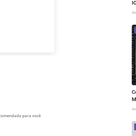
I
do
C
M
do
ecomendada para você