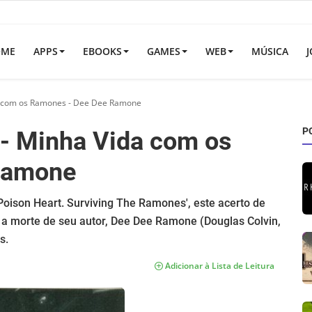
OME
APPS
EBOOKS
GAMES
WEB
MÚSICA
J
a com os Ramones - Dee Dee Ramone
P
- Minha Vida com os
Ramone
Poison Heart. Surviving The Ramones', este acerto de
s a morte de seu autor, Dee Dee Ramone (Douglas Colvin,
s.
Adicionar à Lista de Leitura