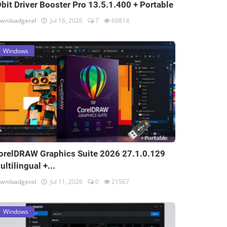
Obit Driver Booster Pro 13.5.1.400 + Portable
wnloadgeral
Jul 16, 2026
7
69814
Windows
orelDRAW Graphics Suite 2026 27.1.0.129
ultilingual +...
wnloadgeral
Jul 11, 2026
0
21567
Windows