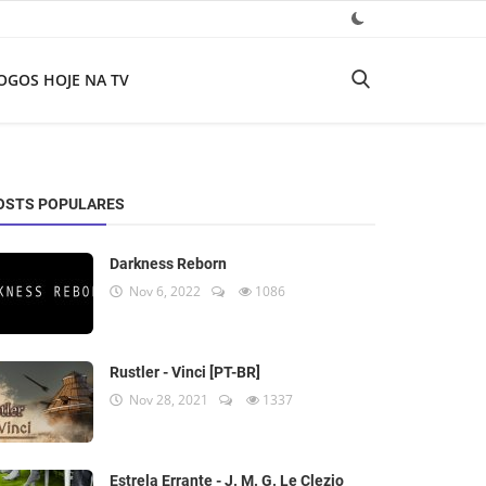
OGOS HOJE NA TV
OSTS POPULARES
Darkness Reborn
Nov 6, 2022
1086
Rustler - Vinci [PT-BR]
Nov 28, 2021
1337
Estrela Errante - J. M. G. Le Clezio