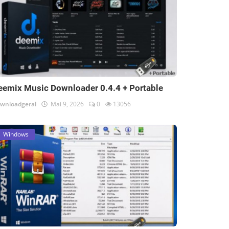
eemix Music Downloader 0.4.4 + Portable
wnloadgeral
Mai 9, 2026
0
13056
Windows