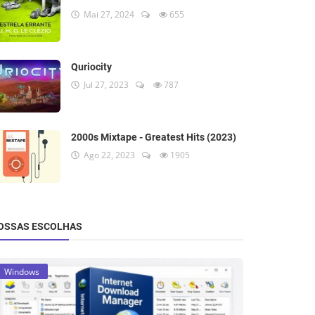
Mai 27, 2024
655
Quriocity
Jul 27, 2023
787
2000s Mixtape - Greatest Hits (2023)
Ago 22, 2023
1905
OSSAS ESCOLHAS
Windows