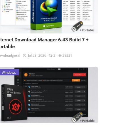
nternet Download Manager 6.43 Build 7 +
ortable
wnloadgeral
Jul 23, 2026
2
28221
Windows