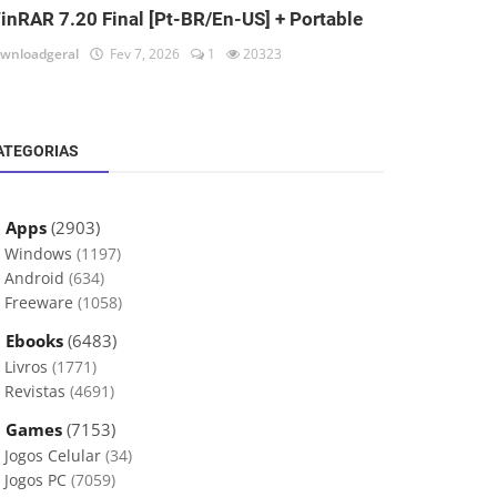
inRAR 7.20 Final [Pt-BR/En-US] + Portable
wnloadgeral
Fev 7, 2026
1
20323
ATEGORIAS
 Apps
(2903)
Windows
(1197)
Android
(634)
Freeware
(1058)
 Ebooks
(6483)
Livros
(1771)
Revistas
(4691)
 Games
(7153)
Jogos Celular
(34)
Jogos PC
(7059)