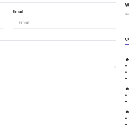
W
Email
do
C


