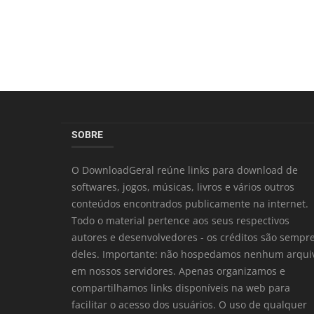
SOBRE
O DownloadGeral reúne links para download de
softwares, jogos, músicas, livros e vários outros
conteúdos encontrados publicamente na internet.
Todo o material pertence aos seus respectivos
autores e desenvolvedores - os créditos são sempr
deles. Importante: não hospedamos nenhum arqui
em nossos servidores. Apenas organizamos e
compartilhamos links disponíveis na web para
facilitar o acesso dos usuários. O uso de qualquer