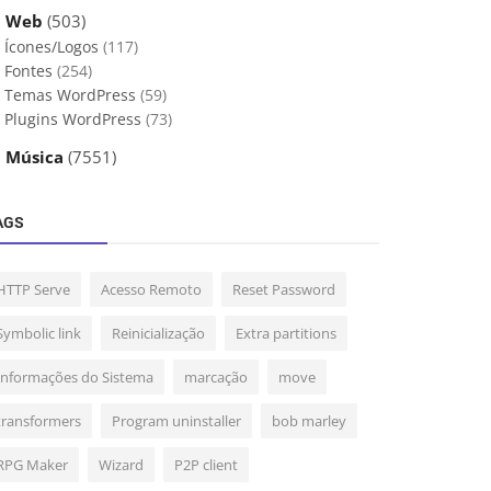
 Web
(503)
Ícones/Logos
(117)
Fontes
(254)
Temas WordPress
(59)
Plugins WordPress
(73)
 Música
(7551)
AGS
HTTP Serve
Acesso Remoto
Reset Password
Symbolic link
Reinicialização
Extra partitions
Informações do Sistema
marcação
move
transformers
Program uninstaller
bob marley
RPG Maker
Wizard
P2P client