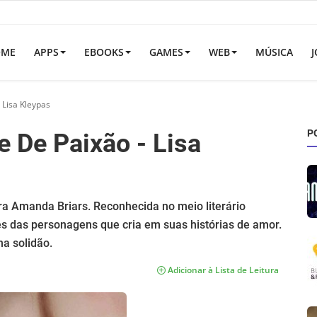
OME
APPS
EBOOKS
GAMES
WEB
MÚSICA
J
 Lisa Kleypas
P
 De Paixão - Lisa
ra Amanda Briars. Reconhecida no meio literário
avés das personagens que cria em suas histórias de amor.
na solidão.
Adicionar à Lista de Leitura