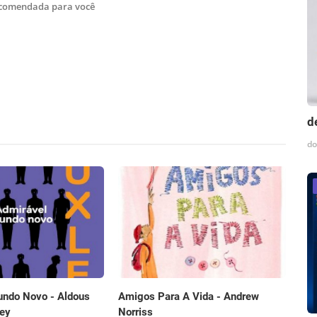
ecomendada para você
d
do
undo Novo - Aldous
Amigos Para A Vida - Andrew
ey
Norriss