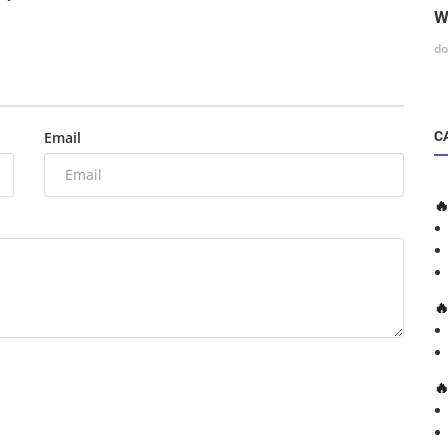
W
do
Email
C


