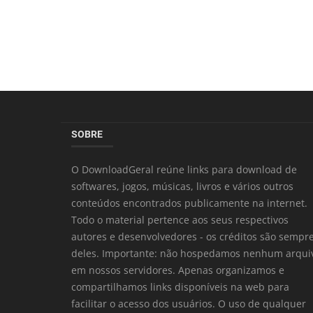
SOBRE
O DownloadGeral reúne links para download de
softwares, jogos, músicas, livros e vários outros
conteúdos encontrados publicamente na internet.
Todo o material pertence aos seus respectivos
autores e desenvolvedores - os créditos são sempr
deles. Importante: não hospedamos nenhum arqui
em nossos servidores. Apenas organizamos e
compartilhamos links disponíveis na web para
facilitar o acesso dos usuários. O uso de qualquer