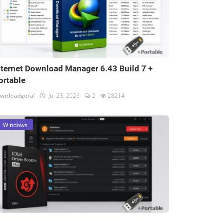
nternet Download Manager 6.43 Build 7 +
ortable
wnloadgeral
Jul 23, 2026
2
28214
Windows