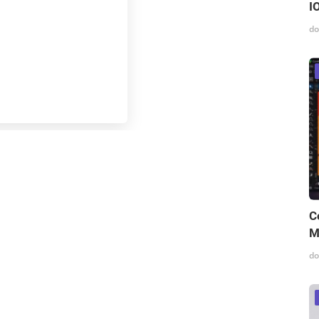
I
do
C
M
do