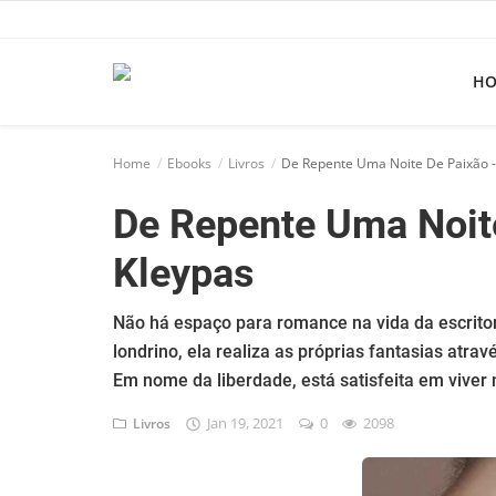
H
Home
Home
Ebooks
Livros
De Repente Uma Noite De Paixão -
Apps
De Repente Uma Noite
Ebooks
Kleypas
Games
Web
Não há espaço para romance na vida da escrito
londrino, ela realiza as próprias fantasias atr
Música
Em nome da liberdade, está satisfeita em viver 
Jogos hoje na TV
Jan 19, 2021
0
2098
Livros