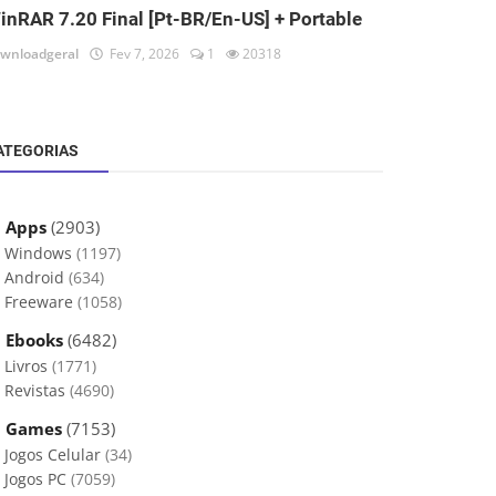
inRAR 7.20 Final [Pt-BR/En-US] + Portable
wnloadgeral
Fev 7, 2026
1
20318
ATEGORIAS
 Apps
(2903)
Windows
(1197)
Android
(634)
Freeware
(1058)
 Ebooks
(6482)
Livros
(1771)
Revistas
(4690)
 Games
(7153)
Jogos Celular
(34)
Jogos PC
(7059)