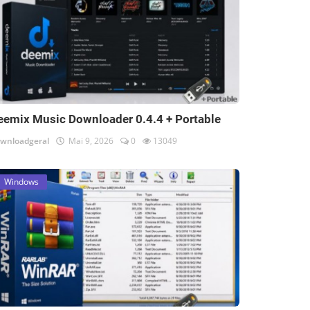
eemix Music Downloader 0.4.4 + Portable
wnloadgeral
Mai 9, 2026
0
13049
Windows