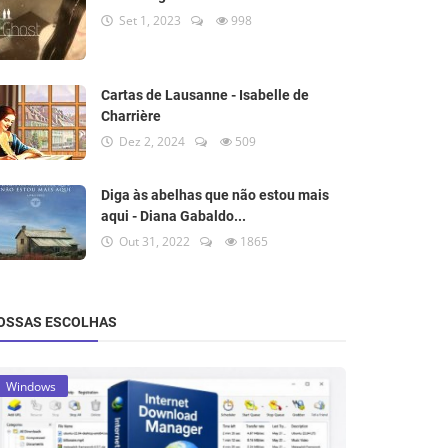
Set 1, 2023
998
Cartas de Lausanne - Isabelle de
Charrière
Dez 2, 2024
509
Diga às abelhas que não estou mais
aqui - Diana Gabaldo...
Out 31, 2022
1865
OSSAS ESCOLHAS
Windows