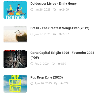
Doidos por Livros - Emily Henry
Jan 26, 2023
2469
Brazil - The Greatest Songs Ever (2012)
Jan 17, 2021
2787
Carta Capital Edição 1296 - Fevereiro 2024
(PDF)
Fev 2, 2024
839
Pop Drop Zone (2025)
Ago 26, 2025
679