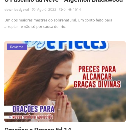
downloadgeral
Ago 6, 2022
0
1614
Um dos maiores mestres do sobrenatural. Um conto feito para
arrepiar - e não só por causa do frio.
Revistas