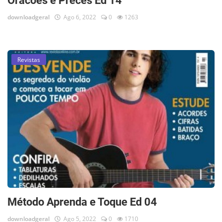
Oracões e Preces Ed 14
downloadgeral
Ago 6, 2022
0
1263
Revistas
Método Aprenda e Toque Ed 04
downloadgeral
Ago 5, 2022
0
1710