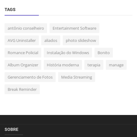
TAGS
antônio conselheiro
Entertainment Software
AVG Uninstaller
aliados
photo slideshow
Romance Policial
Instalação do Windows
Bonito
Album Organizer
História moderna
terapia
manage
Gerenciamento de Fotos
Media Streaming
Break Reminder
SOBRE