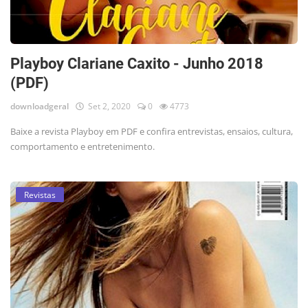
Playboy Clariane Caxito - Junho 2018
(PDF)
downloadgeral
Set 2, 2020
0
4773
Baixe a revista Playboy em PDF e confira entrevistas, ensaios, cultura,
comportamento e entretenimento.
Revistas