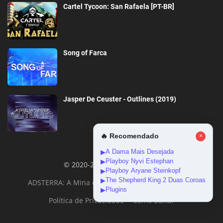
Cartel Tycoon: San Rafaela [PT-BR]
Song of Farca
Jasper De Ceuster - Outlines (2019)
🔥 Recomendado
×
A Dama Mais Desejada
▶
Playboy Nyvi Estephan
▶
© 2020-2026 DownloadGeral
Playboy Aryane Steinkopf
▶
The Shepherd King 2 Duas Coroas
▶
ADSTERRA: A Mina de Ouro da Monetização Online
Plugins
▶
Política de Privacidade
Como Baixar