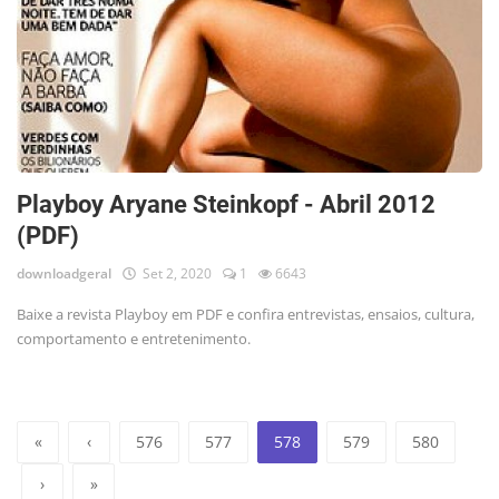
Playboy Aryane Steinkopf - Abril 2012
(PDF)
downloadgeral
Set 2, 2020
1
6643
Baixe a revista Playboy em PDF e confira entrevistas, ensaios, cultura,
comportamento e entretenimento.
«
‹
576
577
578
579
580
›
»