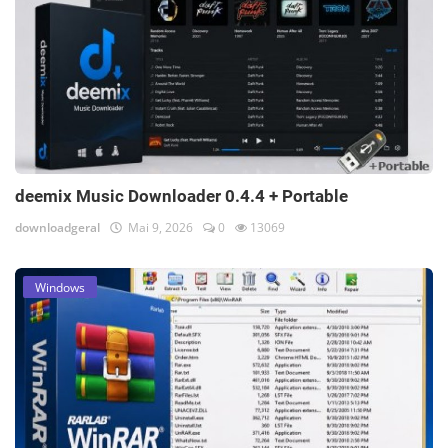
deemix Music Downloader 0.4.4 + Portable
downloadgeral
Mai 9, 2026
0
13069
Windows