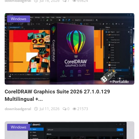
downloadgeral
Jul 16, 2026
7
69824
Windows
CorelDRAW Graphics Suite 2026 27.1.0.129
Multilingual +...
downloadgeral
Jul 11, 2026
0
21573
Windows