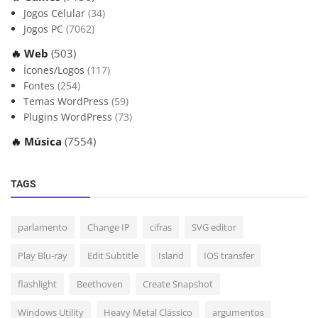
Jogos Celular
(34)
Jogos PC
(7062)
🔥 Web
(503)
Ícones/Logos
(117)
Fontes
(254)
Temas WordPress
(59)
Plugins WordPress
(73)
🔥 Música
(7554)
TAGS
parlamento
Change IP
cifras
SVG editor
Play Blu-ray
Edit Subtitle
Island
IOS transfer
flashlight
Beethoven
Create Snapshot
Windows Utility
Heavy Metal Clássico
argumentos