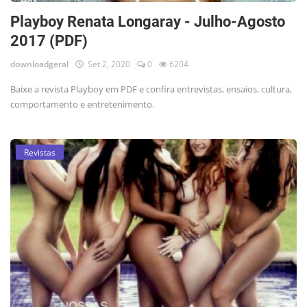
Playboy Renata Longaray - Julho-Agosto
2017 (PDF)
downloadgeral
Set 2, 2020
0
6204
Baixe a revista Playboy em PDF e confira entrevistas, ensaios, cultura,
comportamento e entretenimento.
Revistas