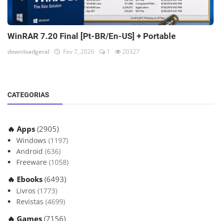
WinRAR 7.20 Final [Pt-BR/En-US] + Portable
downloadgeral
Fev 7, 2026
1
20327
CATEGORIAS
🔥 Apps
(2905)
Windows
(1197)
Android
(636)
Freeware
(1058)
🔥 Ebooks
(6493)
Livros
(1773)
Revistas
(4699)
🔥 Games
(7156)