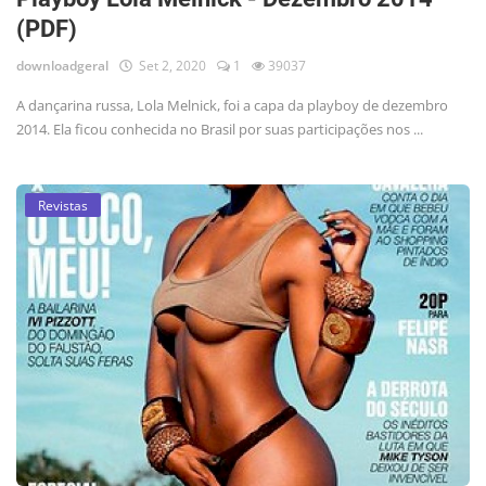
(PDF)
downloadgeral
Set 2, 2020
1
39037
A dançarina russa, Lola Melnick, foi a capa da playboy de dezembro
2014. Ela ficou conhecida no Brasil por suas participações nos ...
Revistas