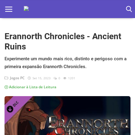
Erannorth Chronicles - Ancient
Home
Ruins
Apps
Experimente um mundo mais rico, distinto e perigoso com a
Ebooks
primeira expansão Erannorth Chronicles.
Games
Jogos PC
Set 15, 2023
0
1201
Adicionar à Lista de Leitura
Web
Música
Jogos hoje na TV