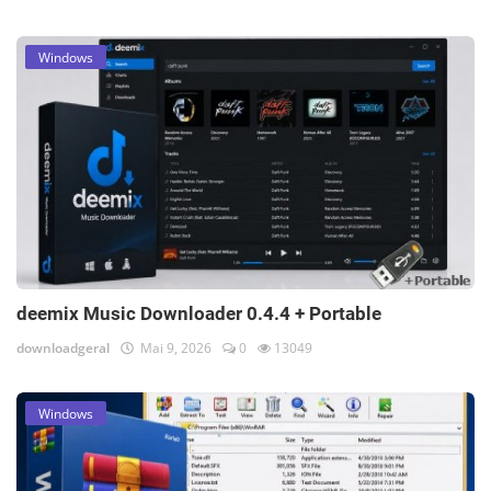
Windows
deemix Music Downloader 0.4.4 + Portable
downloadgeral
Mai 9, 2026
0
13049
Windows