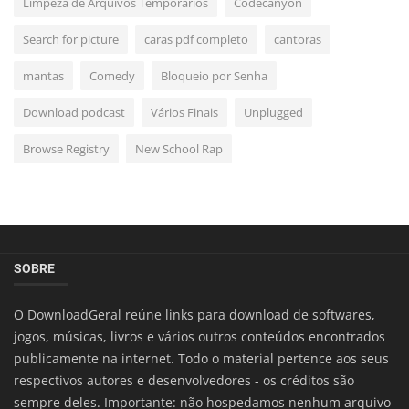
Limpeza de Arquivos Temporários
Codecanyon
Search for picture
caras pdf completo
cantoras
mantas
Comedy
Bloqueio por Senha
Download podcast
Vários Finais
Unplugged
Browse Registry
New School Rap
SOBRE
O DownloadGeral reúne links para download de softwares,
jogos, músicas, livros e vários outros conteúdos encontrados
publicamente na internet. Todo o material pertence aos seus
respectivos autores e desenvolvedores - os créditos são
sempre deles. Importante: não hospedamos nenhum arquivo