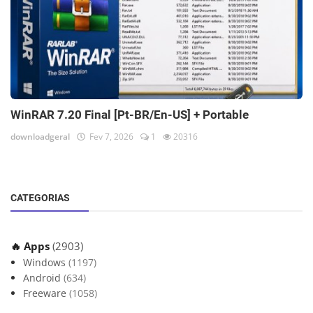
WinRAR 7.20 Final [Pt-BR/En-US] + Portable
downloadgeral
Fev 7, 2026
1
20316
CATEGORIAS
🔥 Apps
(2903)
Windows
(1197)
Android
(634)
Freeware
(1058)