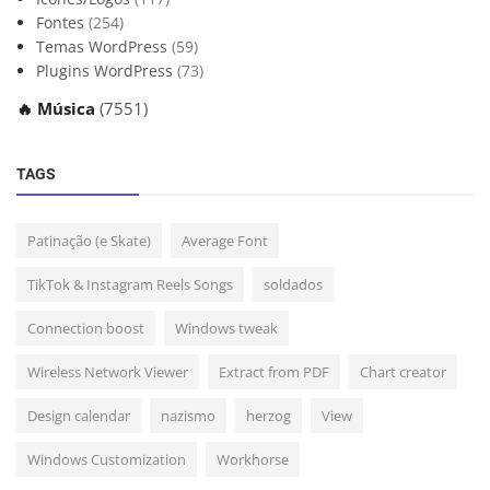
Fontes
(254)
Temas WordPress
(59)
Plugins WordPress
(73)
🔥 Música
(7551)
TAGS
Patinação (e Skate)
Average Font
TikTok & Instagram Reels Songs
soldados
Connection boost
Windows tweak
Wireless Network Viewer
Extract from PDF
Chart creator
Design calendar
nazismo
herzog
View
Windows Customization
Workhorse