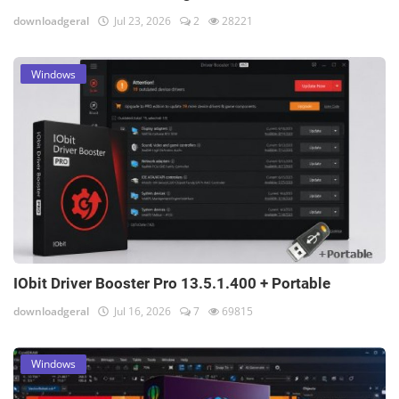
downloadgeral
Jul 23, 2026
2
28221
Windows
IObit Driver Booster Pro 13.5.1.400 + Portable
downloadgeral
Jul 16, 2026
7
69815
Windows