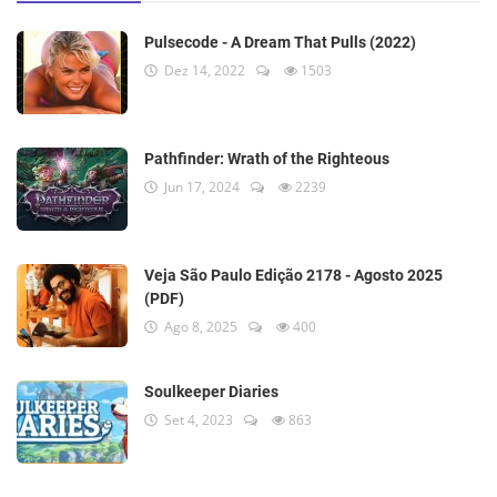
Pulsecode - A Dream That Pulls (2022)
Dez 14, 2022
1503
Pathfinder: Wrath of the Righteous
Jun 17, 2024
2239
Veja São Paulo Edição 2178 - Agosto 2025
(PDF)
Ago 8, 2025
400
Soulkeeper Diaries
Set 4, 2023
863