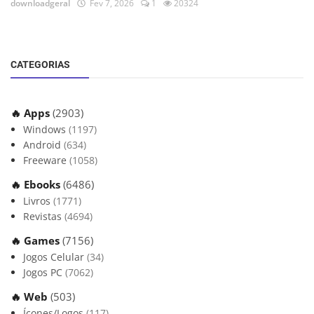
downloadgeral
Fev 7, 2026
1
20324
CATEGORIAS
🔥 Apps
(2903)
Windows
(1197)
Android
(634)
Freeware
(1058)
🔥 Ebooks
(6486)
Livros
(1771)
Revistas
(4694)
🔥 Games
(7156)
Jogos Celular
(34)
Jogos PC
(7062)
🔥 Web
(503)
Ícones/Logos
(117)