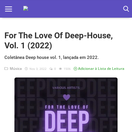
For The Love Of Deep-House,
Home
Vol. 1 (2022)
Apps
Coletânea Deep house vol. 1, lançada em 2022.
Ebooks
Música
Adicionar à Lista de Leitura
Nov 3, 2022
0
1506
Games
Web
Música
Jogos hoje na TV