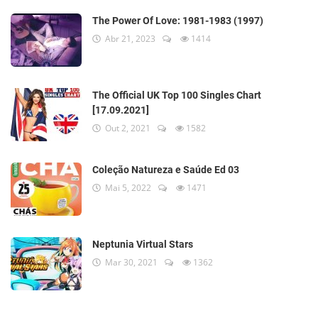
The Power Of Love: 1981-1983 (1997)
Abr 21, 2023
1414
The Official UK Top 100 Singles Chart
[17.09.2021]
Out 2, 2021
1582
Coleção Natureza e Saúde Ed 03
Mai 5, 2022
1471
Neptunia Virtual Stars
Mar 30, 2021
1362