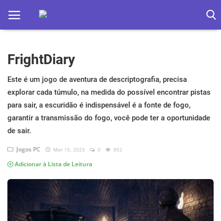
FrightDiary
Home
Apps
Este é um jogo de aventura de descriptografia, precisa
explorar cada túmulo, na medida do possível encontrar pistas
Ebooks
para sair, a escuridão é indispensável é a fonte de fogo,
garantir a transmissão do fogo, você pode ter a oportunidade
Games
de sair.
Web
Jogos PC
Mar 15, 2023
0
852
Música
Adicionar à Lista de Leitura
Jogos hoje na TV