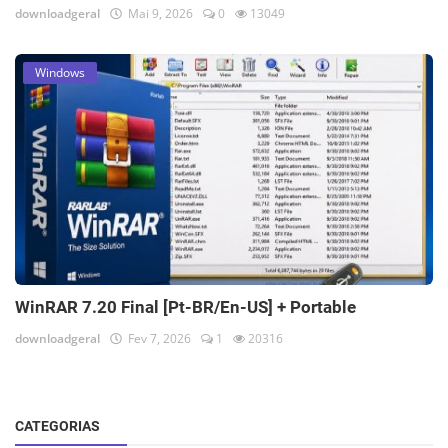
downloadgeral
Mai 9, 2026
0
13049
Windows
WinRAR 7.20 Final [Pt-BR/En-US] + Portable
downloadgeral
Fev 7, 2026
1
20316
CATEGORIAS