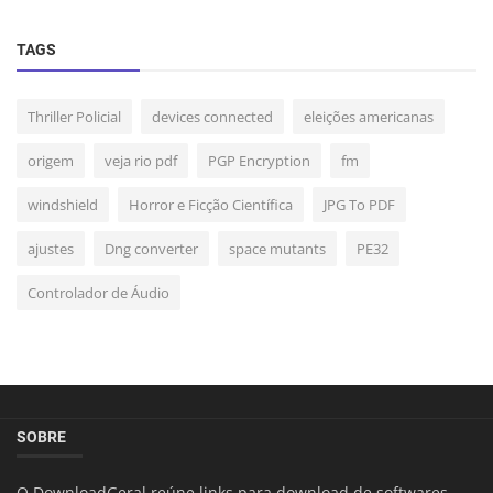
TAGS
Thriller Policial
devices connected
eleições americanas
origem
veja rio pdf
PGP Encryption
fm
windshield
Horror e Ficção Científica
JPG To PDF
ajustes
Dng converter
space mutants
PE32
Controlador de Áudio
SOBRE
O DownloadGeral reúne links para download de softwares,