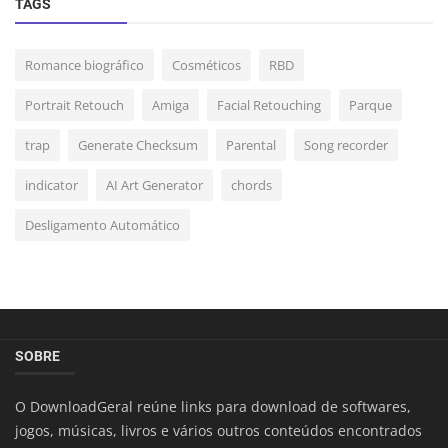
TAGS
Romance biográfico
Cosméticos
RBD
Portrait Retouch
Amiga
Facial Retouching
Parque
trap
Generate Checksum
Parental
Song recorder
indicator
AI Art Generator
chords
Desligamento Automático
SOBRE
O DownloadGeral reúne links para download de softwares,
jogos, músicas, livros e vários outros conteúdos encontrados