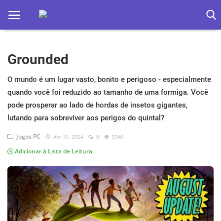
Grounded
Home
Apps
O mundo é um lugar vasto, bonito e perigoso - especialmente
quando você foi reduzido ao tamanho de uma formiga. Você
Ebooks
pode prosperar ao lado de hordas de insetos gigantes,
lutando para sobreviver aos perigos do quintal?
Games
Jogos PC
Abr 19, 2024
0
5946
Web
Adicionar à Lista de Leitura
Música
Jogos hoje na TV