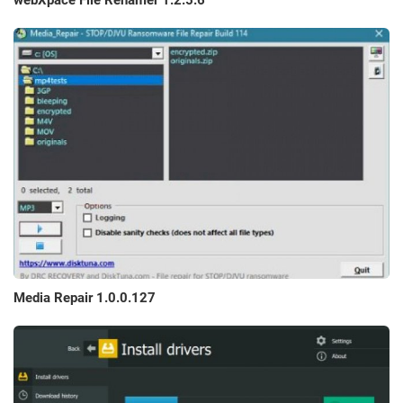
webXpace File Renamer 1.2.5.6
Media Repair 1.0.0.127