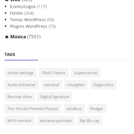
Ícones/Logos
(117)
Fontes
(254)
Temas WordPress
(59)
Plugins WordPress
(73)
🔥 Música
(7551)
TAGS
action settings
Flash Creator
Supernatural
Audio Enhancer
carnaval
cirurgiões
Diagnostics
Recover drive
Digital Signature
Tiro Tiro em Primeira Pessoa
sandbox
Rodger
Wi-Fi monitor
enhance portraits
Rip Blu-ray