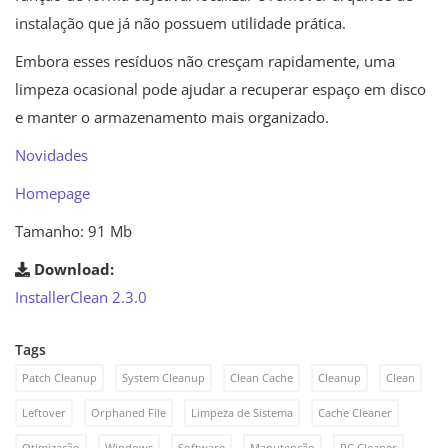
instalação que já não possuem utilidade prática.
Embora esses resíduos não cresçam rapidamente, uma
limpeza ocasional pode ajudar a recuperar espaço em disco
e manter o armazenamento mais organizado.
Novidades
Homepage
Tamanho: 91 Mb
Download:
InstallerClean 2.3.0
Tags
Patch Cleanup
System Cleanup
Clean Cache
Cleanup
Clean
Leftover
Orphaned File
Limpeza de Sistema
Cache Cleaner
Otimização
Windows
Software
Manutenção
PC Cleaner