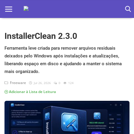
InstallerClean 2.3.0
Home
Apps
Ferramenta leve criada para remover arquivos residuais
deixados pelo Windows após instalações e atualizações,
Ebooks
liberando espaço em disco e ajudando a manter o sistema
mais organizado.
Games
Freeware
Jul 26, 2026
0
124
Web
Adicionar à Lista de Leitura
Música
Jogos hoje na TV