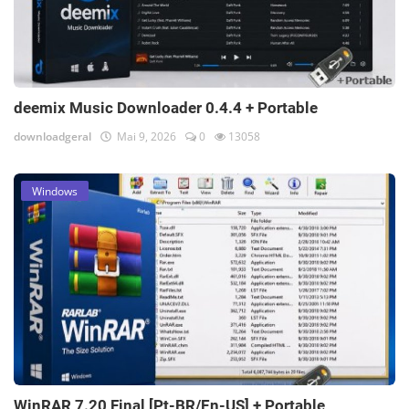
deemix Music Downloader 0.4.4 + Portable
downloadgeral
Mai 9, 2026
0
13058
Windows
WinRAR 7.20 Final [Pt-BR/En-US] + Portable