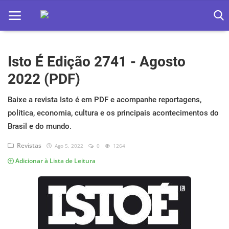
Isto É Edição 2741 - Agosto
Home
2022 (PDF)
Apps
Baixe a revista Isto é em PDF e acompanhe reportagens,
Ebooks
política, economia, cultura e os principais acontecimentos do
Games
Brasil e do mundo.
Revistas
Ago 5, 2022
0
1264
Web
Adicionar à Lista de Leitura
Música
Jogos hoje na TV