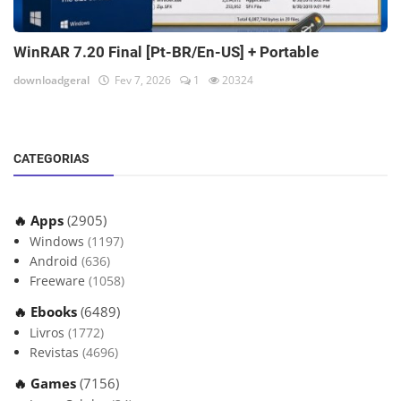
WinRAR 7.20 Final [Pt-BR/En-US] + Portable
downloadgeral
Fev 7, 2026
1
20324
CATEGORIAS
🔥 Apps
(2905)
Windows
(1197)
Android
(636)
Freeware
(1058)
🔥 Ebooks
(6489)
Livros
(1772)
Revistas
(4696)
🔥 Games
(7156)