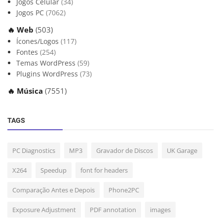
Jogos Celular
(34)
Jogos PC
(7062)
🔥 Web
(503)
Ícones/Logos
(117)
Fontes
(254)
Temas WordPress
(59)
Plugins WordPress
(73)
🔥 Música
(7551)
TAGS
PC Diagnostics
MP3
Gravador de Discos
UK Garage
X264
Speedup
font for headers
Comparação Antes e Depois
Phone2PC
Exposure Adjustment
PDF annotation
images