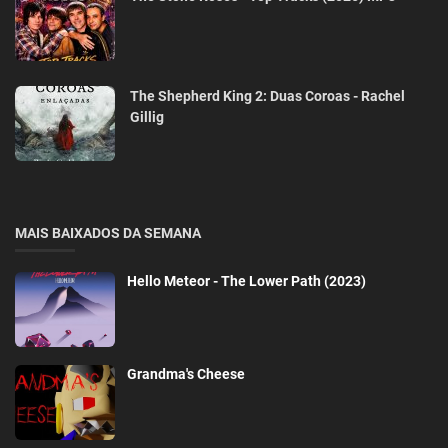
The Shepherd King 2: Duas Coroas - Rachel
Gillig
MAIS BAIXADOS DA SEMANA
Hello Meteor - The Lower Path (2023)
Grandma's Cheese