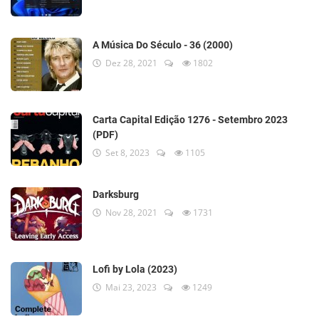
A Música Do Século - 36 (2000)
Dez 28, 2021
1802
Carta Capital Edição 1276 - Setembro 2023
(PDF)
Set 8, 2023
1105
Darksburg
Nov 28, 2021
1731
Lofi by Lola (2023)
Mai 23, 2023
1249