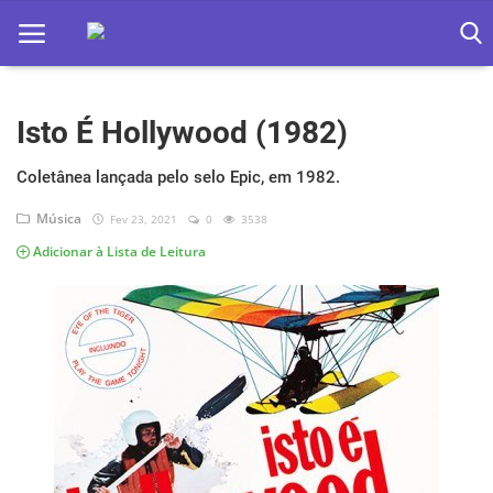
Isto É Hollywood (1982)
Home
Apps
Coletânea lançada pelo selo Epic, em 1982.
Música
Fev 23, 2021
0
3538
Ebooks
Adicionar à Lista de Leitura
Games
Web
Música
Jogos hoje na TV