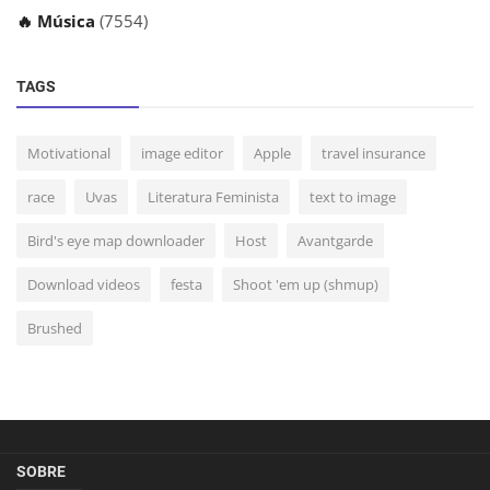
🔥 Música
(7554)
TAGS
Motivational
image editor
Apple
travel insurance
race
Uvas
Literatura Feminista
text to image
Bird's eye map downloader
Host
Avantgarde
Download videos
festa
Shoot 'em up (shmup)
Brushed
SOBRE