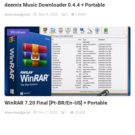
deemix Music Downloader 0.4.4 + Portable
downloadgeral
Mai 9, 2026
0
13069
Windows
WinRAR 7.20 Final [Pt-BR/En-US] + Portable
downloadgeral
Fev 7, 2026
1
20328