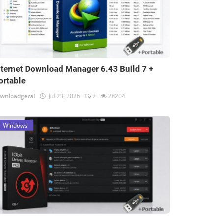
nternet Download Manager 6.43 Build 7 +
ortable
wnloadgeral
Jul 23, 2026
2
28204
Windows