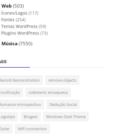
 Web
(503)
Ícones/Logos
(117)
Fontes
(254)
Temas WordPress
(59)
Plugins WordPress
(73)
 Música
(7550)
AGS
Record demonstration
remove objects
crucificação
colesterol. enxaqueca
Romance Introspectivo
Dedução Social
Logotipo
Brogest
Windows Dark Theme
Outer
WiFi connection