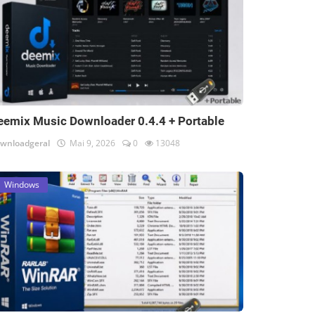
eemix Music Downloader 0.4.4 + Portable
wnloadgeral
Mai 9, 2026
0
13048
Windows