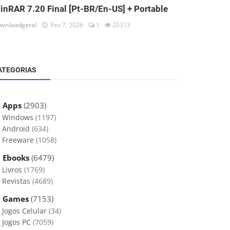
inRAR 7.20 Final [Pt-BR/En-US] + Portable
wnloadgeral
Fev 7, 2026
1
20313
ATEGORIAS
 Apps
(2903)
Windows
(1197)
Android
(634)
Freeware
(1058)
 Ebooks
(6479)
Livros
(1769)
Revistas
(4689)
 Games
(7153)
Jogos Celular
(34)
Jogos PC
(7059)