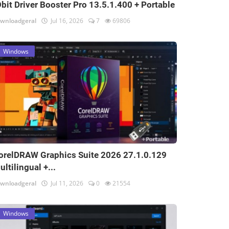
Obit Driver Booster Pro 13.5.1.400 + Portable
wnloadgeral
Jul 16, 2026
7
69806
Windows
orelDRAW Graphics Suite 2026 27.1.0.129
ultilingual +...
wnloadgeral
Jul 11, 2026
0
21554
Windows