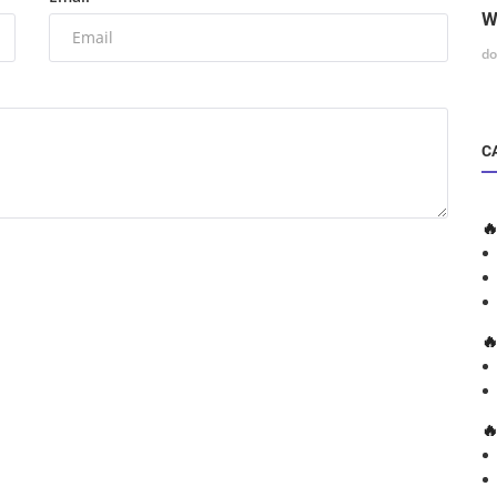
W
do
C


