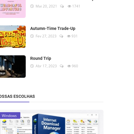
Mai 20, 2021
1741
Autumn-Time Trade-Up
Fev 27, 2023
931
Round Trip
Abr 17, 2023
960
OSSAS ESCOLHAS
Windows