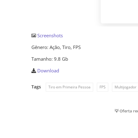
Screenshots
Gênero: Ação, Tiro, FPS
Tamanho: 9.8 Gb
Download
Tags
Tiro em Primeira Pessoa
FPS
Multijogador
💡 Oferta r