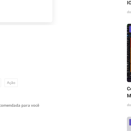
I
do
Ação
C
M
do
ecomendada para você