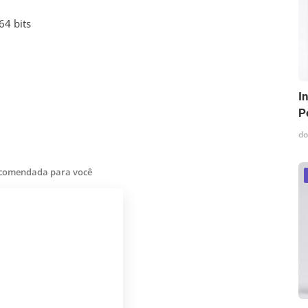
64 bits
I
P
do
ecomendada para você