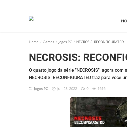
H
Home
Home
Games
Jogos PC
NECROSIS: RECONFIGURATED
Apps
NECROSIS: RECONF
Ebooks
Games
O quarto jogo da série "NECROSIS", agora com n
NECROSIS: RECONFIGURATED traz para você uma 
Web
Jun 28, 2022
0
1616
Jogos PC
Música
Jogos hoje na TV