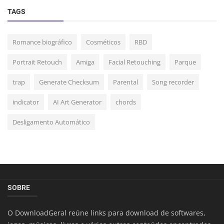
TAGS
Romance biográfico
Cosméticos
RBD
Portrait Retouch
Amiga
Facial Retouching
Parque
trap
Generate Checksum
Parental
Song recorder
indicator
AI Art Generator
chords
Desligamento Automático
SOBRE
O DownloadGeral reúne links para download de softwares,