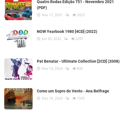
Quatro Rodas Edição 751 - Novembro 2021
(PDF)
Nov 17, 2021
2023
NOW Yearbook 1980 [4CD] (2022)
Jun 30, 2022
2297
Pat Benatar - Ultimate Collection [2CD] (2008)
Nov 14, 2024
839
Como um Sopro do Vento - Ana Belfrage
Dez 18, 2020
1505