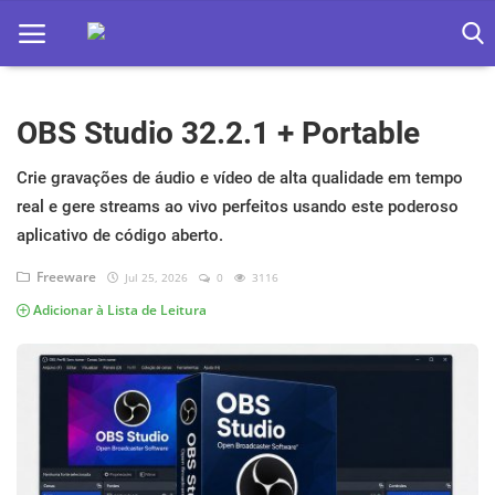
OBS Studio 32.2.1 + Portable
Home
Apps
Crie gravações de áudio e vídeo de alta qualidade em tempo
real e gere streams ao vivo perfeitos usando este poderoso
Ebooks
aplicativo de código aberto.
Games
Freeware
Jul 25, 2026
0
3116
Adicionar à Lista de Leitura
Web
Música
Jogos hoje na TV