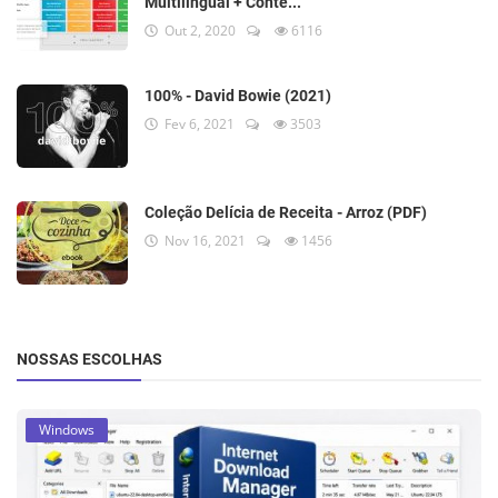
Multilingual + Conte...
Out 2, 2020
6116
100% - David Bowie (2021)
Fev 6, 2021
3503
Coleção Delícia de Receita - Arroz (PDF)
Nov 16, 2021
1456
NOSSAS ESCOLHAS
Windows