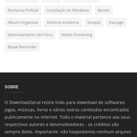
Romance Policial
Instalação do Windows
Bonito
Album Organizer
História moderna
terapia
manage
Gerenciamento de Fotos
Media Streaming
Break Reminder
SOBRE
O DownloadGeral reúne links para download de softwares,
jogos, músicas, livros e vários outros conteúdos encontrados
publicamente na internet. Todo o material pertence aos seus
respectivos autores e desenvolvedores - os créditos são
sempre deles. Importante: não hospedamos nenhum arquivo