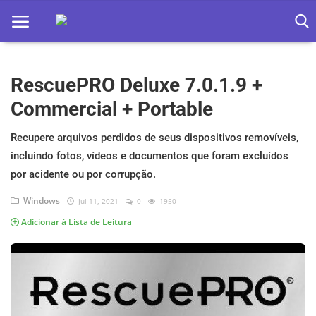
RescuePRO Deluxe 7.0.1.9 +
Home
Commercial + Portable
Apps
Recupere arquivos perdidos de seus dispositivos removíveis,
Ebooks
incluindo fotos, vídeos e documentos que foram excluídos
Games
por acidente ou por corrupção.
Windows
Jul 11, 2021
0
1950
Web
Adicionar à Lista de Leitura
Música
Jogos hoje na TV