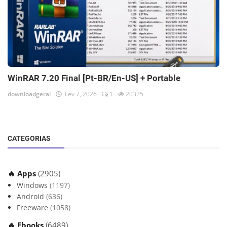
WinRAR 7.20 Final [Pt-BR/En-US] + Portable
downloadgeral
Fev 7, 2026
1
20325
CATEGORIAS
🔥 Apps
(2905)
Windows
(1197)
Android
(636)
Freeware
(1058)
🔥 Ebooks
(6489)