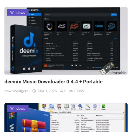
Windows
deemix Music Downloader 0.4.4 + Portable
downloadgeral
Mai 9, 2026
0
13065
Windows