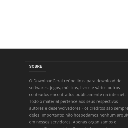
SOBRE
O DownloadGeral reúne links para download de
softwares, jogos, músicas, livros e vários outros
conteúdos encontrados publicamente na internet.
Todo o material pertence aos seus respectivos
autores e desenvolvedores - os créditos são sempr
deles. Importante: não hospedamos nenhum arqui
em nossos servidores. Apenas organizamos e