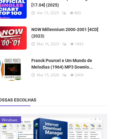
[17.04] (2025)
Abr 15, 2025
860
NOW Millennium 2000-2001 [4CD]
(2023)
Mai 16, 2023
1843
Franck Pourcel e Um Mundo de
Melodias (1964) MP3 Downlo...
Mai 15, 2026
2404
OSSAS ESCOLHAS
Windows