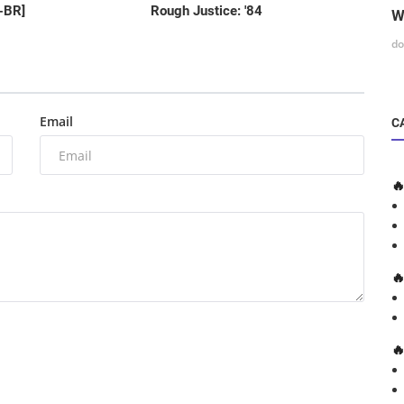
-BR]
Rough Justice: '84
W
do
Email
C


