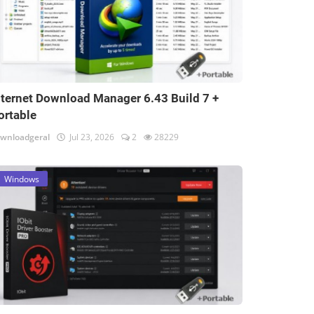
nternet Download Manager 6.43 Build 7 +
ortable
wnloadgeral
Jul 23, 2026
2
28229
Windows