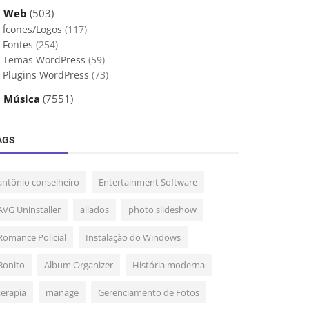
 Web
(503)
Ícones/Logos
(117)
Fontes
(254)
Temas WordPress
(59)
Plugins WordPress
(73)
 Música
(7551)
AGS
antônio conselheiro
Entertainment Software
AVG Uninstaller
aliados
photo slideshow
Romance Policial
Instalação do Windows
Bonito
Album Organizer
História moderna
terapia
manage
Gerenciamento de Fotos