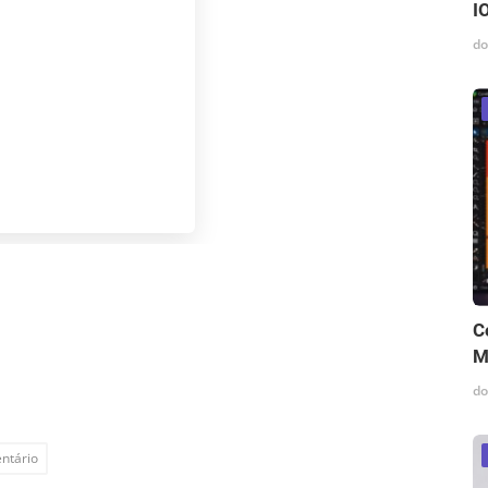
I
do
C
M
do
ntário