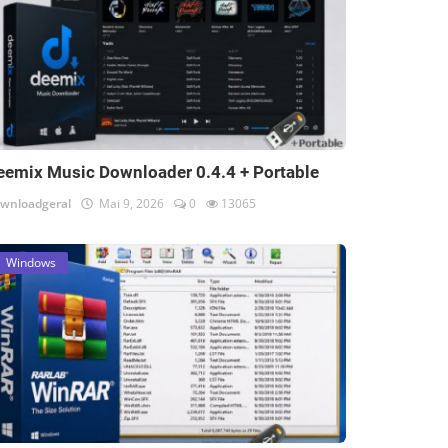
eemix Music Downloader 0.4.4 + Portable
wnloadgeral
Mai 9, 2026
0
13065
Windows