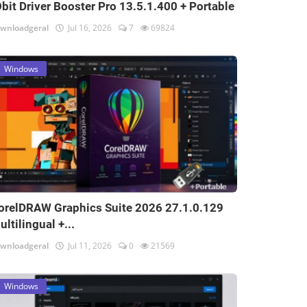
Obit Driver Booster Pro 13.5.1.400 + Portable
wnloadgeral
Jul 16, 2026
7
69824
Windows
orelDRAW Graphics Suite 2026 27.1.0.129
ultilingual +...
wnloadgeral
Jul 11, 2026
0
21569
Windows