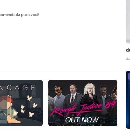
ecomendada para você
d
do