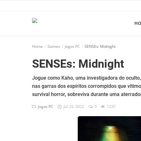
H
Home
Home
Games
Jogos PC
SENSEs: Midnight
Apps
SENSEs: Midnight
Ebooks
Games
Jogue como Kaho, uma investigadora do oculto, 
nas garras dos espíritos corrompidos que vitimo
Web
survival horror, sobreviva durante uma aterrad
Música
Jul 25, 2022
0
1237
Jogos PC
Jogos hoje na TV