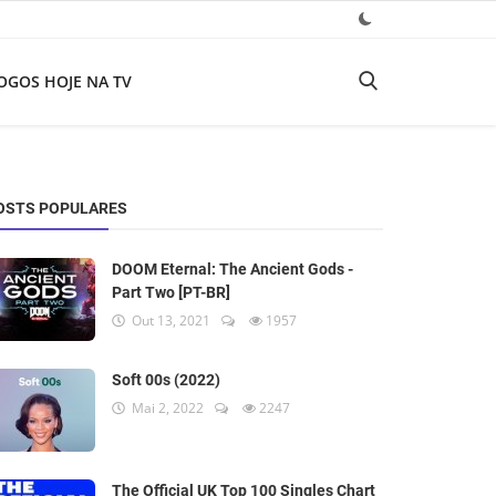
OGOS HOJE NA TV
OSTS POPULARES
DOOM Eternal: The Ancient Gods -
Part Two [PT-BR]
Out 13, 2021
1957
Soft 00s (2022)
Mai 2, 2022
2247
The Official UK Top 100 Singles Chart