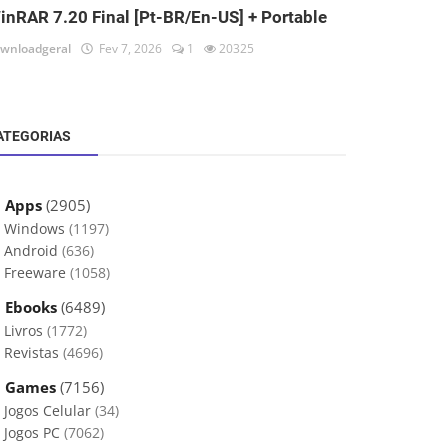
inRAR 7.20 Final [Pt-BR/En-US] + Portable
wnloadgeral
Fev 7, 2026
1
20325
ATEGORIAS
 Apps
(2905)
Windows
(1197)
Android
(636)
Freeware
(1058)
 Ebooks
(6489)
Livros
(1772)
Revistas
(4696)
 Games
(7156)
Jogos Celular
(34)
Jogos PC
(7062)