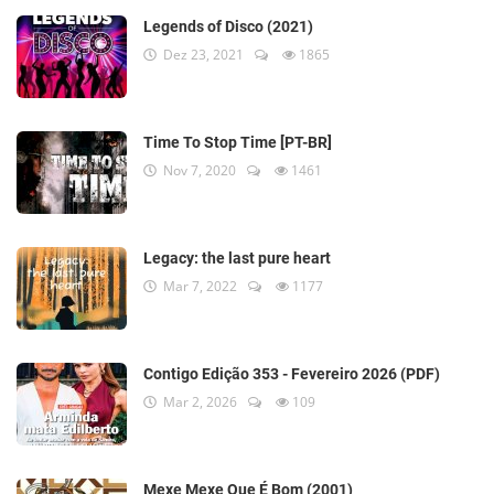
Legends of Disco (2021)
Dez 23, 2021
1865
Time To Stop Time [PT-BR]
Nov 7, 2020
1461
Legacy: the last pure heart
Mar 7, 2022
1177
Contigo Edição 353 - Fevereiro 2026 (PDF)
Mar 2, 2026
109
Mexe Mexe Que É Bom (2001)