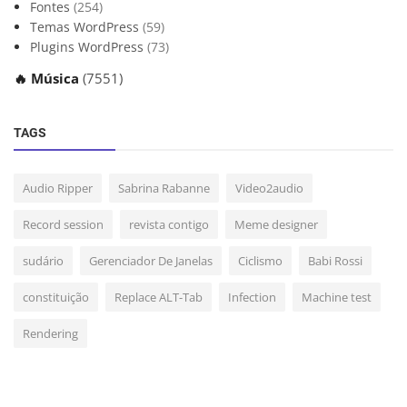
Fontes
(254)
Temas WordPress
(59)
Plugins WordPress
(73)
🔥 Música
(7551)
TAGS
Audio Ripper
Sabrina Rabanne
Video2audio
Record session
revista contigo
Meme designer
sudário
Gerenciador De Janelas
Ciclismo
Babi Rossi
constituição
Replace ALT-Tab
Infection
Machine test
Rendering