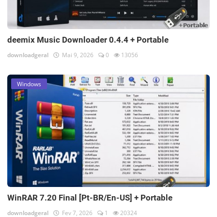
deemix Music Downloader 0.4.4 + Portable
downloadgeral
Mai 9, 2026
0
13056
Windows
WinRAR 7.20 Final [Pt-BR/En-US] + Portable
downloadgeral
Fev 7, 2026
1
20324