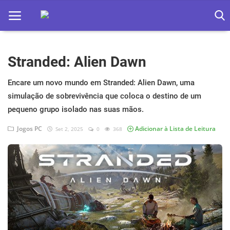
Stranded: Alien Dawn
Home
Apps
Encare um novo mundo em Stranded: Alien Dawn, uma
simulação de sobrevivência que coloca o destino de um
Ebooks
pequeno grupo isolado nas suas mãos.
Games
Jogos PC
Adicionar à Lista de Leitura
Set 2, 2025
0
368
Web
Música
Jogos hoje na TV