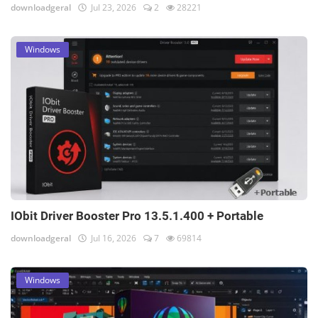
downloadgeral
Jul 23, 2026
2
28221
Windows
IObit Driver Booster Pro 13.5.1.400 + Portable
downloadgeral
Jul 16, 2026
7
69814
Windows