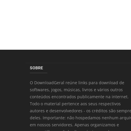
SOBRE
O DownloadGeral reúne links para download de
softwares, jogos, músicas, livros e vários outros
conteúdos encontrados publicamente na internet.
Todo o material pertence aos seus respectivos
autores e desenvolvedores - os créditos são sempr
deles. Importante: não hospedamos nenhum arqui
em nossos servidores. Apenas organizamos e