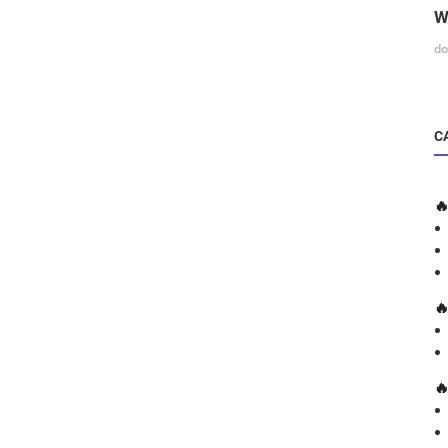
W
do
C


