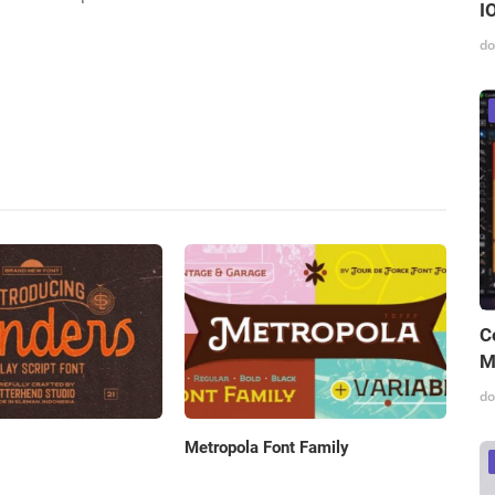
I
do
C
M
do
Metropola Font Family