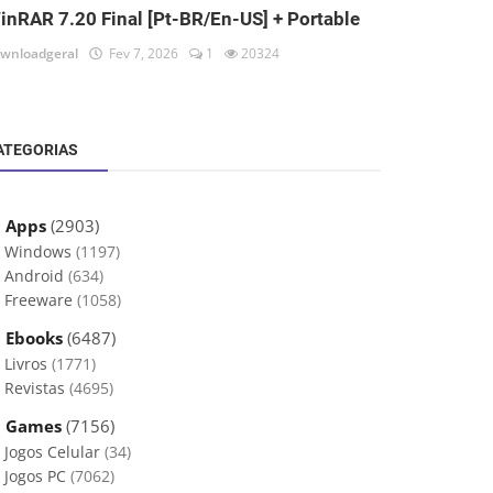
inRAR 7.20 Final [Pt-BR/En-US] + Portable
wnloadgeral
Fev 7, 2026
1
20324
ATEGORIAS
 Apps
(2903)
Windows
(1197)
Android
(634)
Freeware
(1058)
 Ebooks
(6487)
Livros
(1771)
Revistas
(4695)
 Games
(7156)
Jogos Celular
(34)
Jogos PC
(7062)