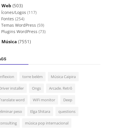
 Web
(503)
Ícones/Logos
(117)
Fontes
(254)
Temas WordPress
(59)
Plugins WordPress
(73)
 Música
(7551)
AGS
Inflexion
torre belém
Música Caipira
Driver installer
Ongs
Arcade. Retrô
Translate word
WiFi monitor
Deep
eliminar peso
Elga Shitara
questions
consulting
música pop internacional