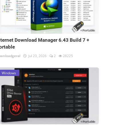
nternet Download Manager 6.43 Build 7 +
ortable
wnloadgeral
Jul 23, 2026
2
28225
Windows