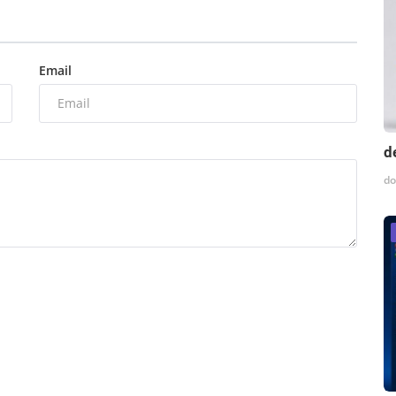
Email
d
do