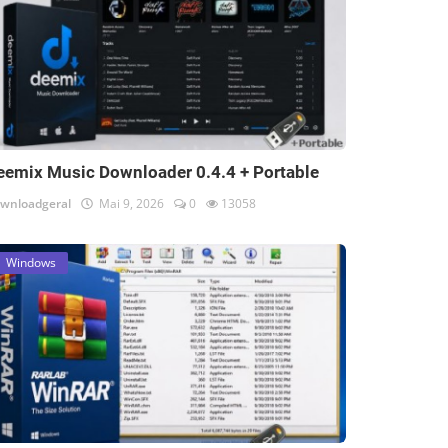
eemix Music Downloader 0.4.4 + Portable
wnloadgeral
Mai 9, 2026
0
13058
Windows