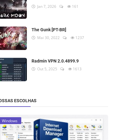
Jan 7, 2026
161
The Gunk [PT-BR]
Mai 30, 2022
1237
Radmin VPN 2.0.4899.9
Out 5, 2025
1613
OSSAS ESCOLHAS
Windows