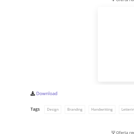
Download
Tags
Design
Branding
Handwritting
Letteri
💡 Oferta r