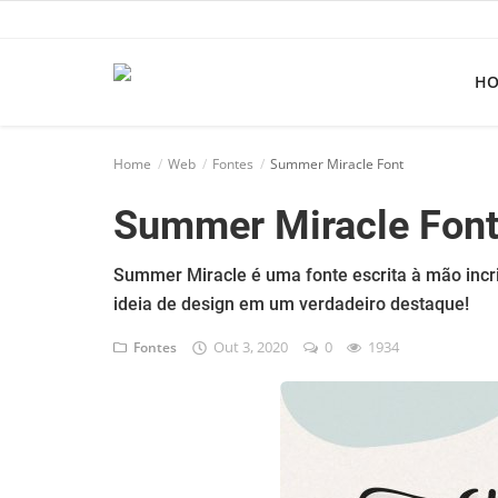
H
Home
Home
Web
Fontes
Summer Miracle Font
Apps
Summer Miracle Fon
Ebooks
Games
Summer Miracle é uma fonte escrita à mão inc
ideia de design em um verdadeiro destaque!
Web
Out 3, 2020
0
1934
Fontes
Música
Jogos hoje na TV