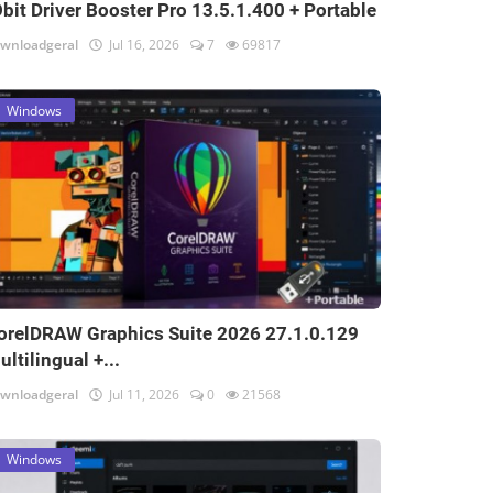
Obit Driver Booster Pro 13.5.1.400 + Portable
wnloadgeral
Jul 16, 2026
7
69817
Windows
orelDRAW Graphics Suite 2026 27.1.0.129
ultilingual +...
wnloadgeral
Jul 11, 2026
0
21568
Windows