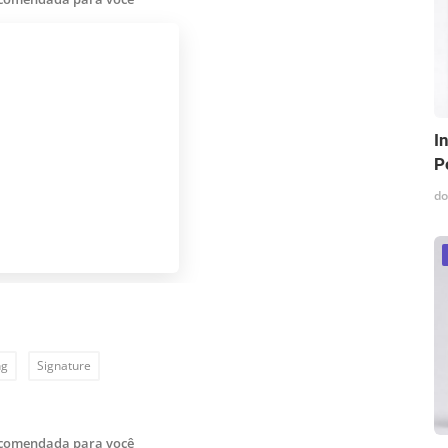
I
P
do
ng
Signature
ecomendada para você