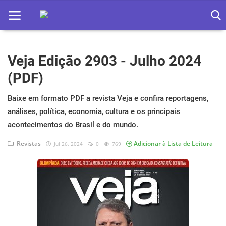
Veja Edição 2903 - Julho 2024
Home
(PDF)
Apps
Baixe em formato PDF a revista Veja e confira reportagens,
Ebooks
análises, política, economia, cultura e os principais
Games
acontecimentos do Brasil e do mundo.
Revistas
Adicionar à Lista de Leitura
Jul 26, 2024
0
769
Web
Música
Jogos hoje na TV