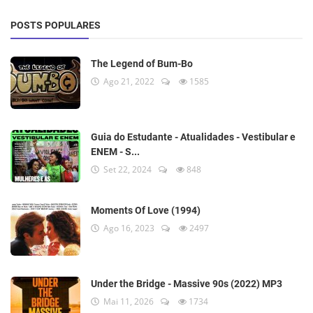
POSTS POPULARES
The Legend of Bum-Bo
Ago 21, 2022
1585
Guia do Estudante - Atualidades - Vestibular e
ENEM - S...
Set 22, 2024
848
Moments Of Love (1994)
Ago 16, 2023
2497
Under the Bridge - Massive 90s (2022) MP3
Mai 11, 2026
1734