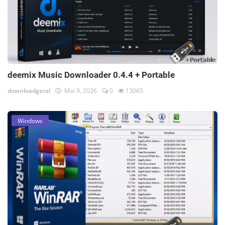
deemix Music Downloader 0.4.4 + Portable
downloadgeral
Mai 9, 2026
0
13065
Windows