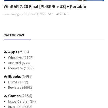
WinRAR 7.20 Final [Pt-BR/En-US] + Portable
downloadgeral
Fev 7, 2026
1
20326
CATEGORIAS
🔥 Apps
(2905)
Windows
(1197)
Android
(636)
Freeware
(1058)
🔥 Ebooks
(6491)
Livros
(1772)
Revistas
(4698)
🔥 Games
(7156)
Jogos Celular
(34)
Jogos PC
(7062)