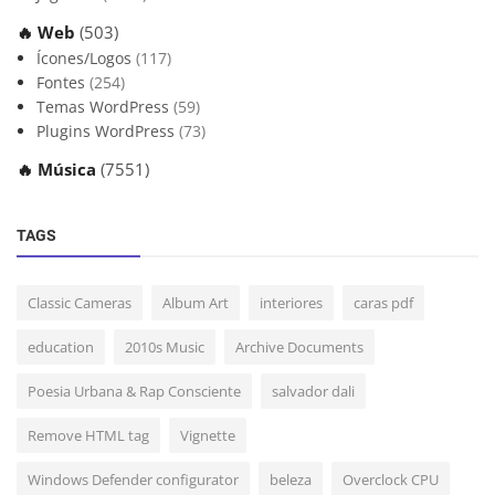
🔥 Web
(503)
Ícones/Logos
(117)
Fontes
(254)
Temas WordPress
(59)
Plugins WordPress
(73)
🔥 Música
(7551)
TAGS
Classic Cameras
Album Art
interiores
caras pdf
education
2010s Music
Archive Documents
Poesia Urbana & Rap Consciente
salvador dali
Remove HTML tag
Vignette
Windows Defender configurator
beleza
Overclock CPU