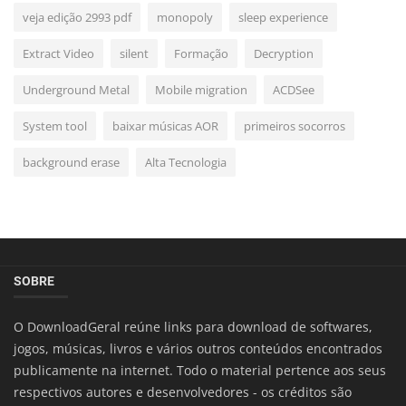
veja edição 2993 pdf
monopoly
sleep experience
Extract Video
silent
Formação
Decryption
Underground Metal
Mobile migration
ACDSee
System tool
baixar músicas AOR
primeiros socorros
background erase
Alta Tecnologia
SOBRE
O DownloadGeral reúne links para download de softwares,
jogos, músicas, livros e vários outros conteúdos encontrados
publicamente na internet. Todo o material pertence aos seus
respectivos autores e desenvolvedores - os créditos são