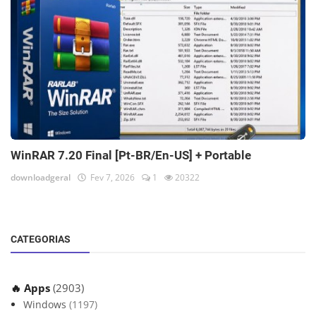
WinRAR 7.20 Final [Pt-BR/En-US] + Portable
downloadgeral
Fev 7, 2026
1
20322
CATEGORIAS
🔥 Apps
(2903)
Windows
(1197)