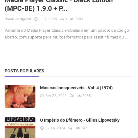
(MPC-BE) 1.9.0 + P...
downloadgeral
Jul 7, 2026
0
3603
Variante do Media Player Classic embalado em um pacote de código
aberto, com suporte para muitos formatos para assistir filmes ou ...
POSTS POPULARES
Músicas Inesquecíveis - Vol. 4 (1974)
Set 22, 2021
2988
O Império do Efêmero - Gilles Lipovetsky
Jul 14, 2024
747