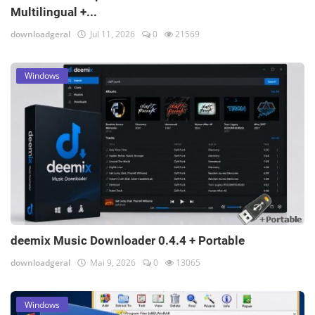
Multilingual +...
downloadgeral
Jul 11, 2026
0
21569
Windows
deemix Music Downloader 0.4.4 + Portable
downloadgeral
Mai 9, 2026
0
13065
Windows