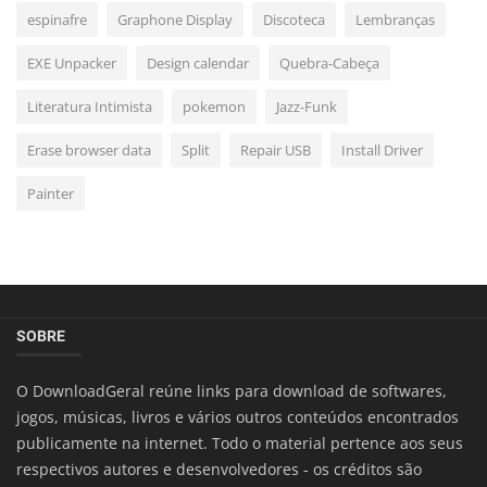
espinafre
Graphone Display
Discoteca
Lembranças
EXE Unpacker
Design calendar
Quebra-Cabeça
Literatura Intimista
pokemon
Jazz-Funk
Erase browser data
Split
Repair USB
Install Driver
Painter
SOBRE
O DownloadGeral reúne links para download de softwares,
jogos, músicas, livros e vários outros conteúdos encontrados
publicamente na internet. Todo o material pertence aos seus
respectivos autores e desenvolvedores - os créditos são