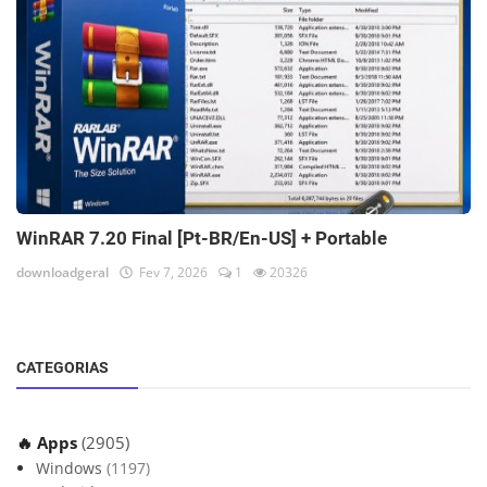
WinRAR 7.20 Final [Pt-BR/En-US] + Portable
downloadgeral
Fev 7, 2026
1
20326
CATEGORIAS
🔥 Apps
(2905)
Windows
(1197)