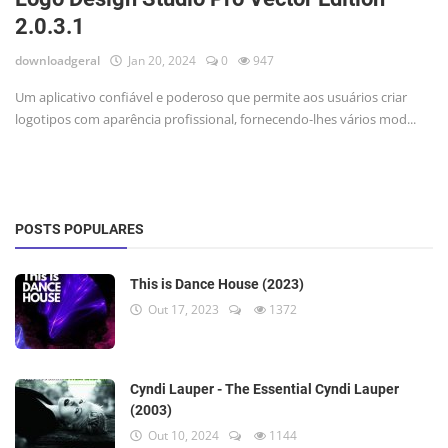
2.0.3.1
downloadgeral
Jan 20, 2024
0
947
Um aplicativo confiável e poderoso que permite aos usuários criar
logotipos com aparência profissional, fornecendo-lhes vários mod...
POSTS POPULARES
This is Dance House (2023)
Out 17, 2023
1372
Cyndi Lauper - The Essential Cyndi Lauper
(2003)
Out 10, 2024
1144