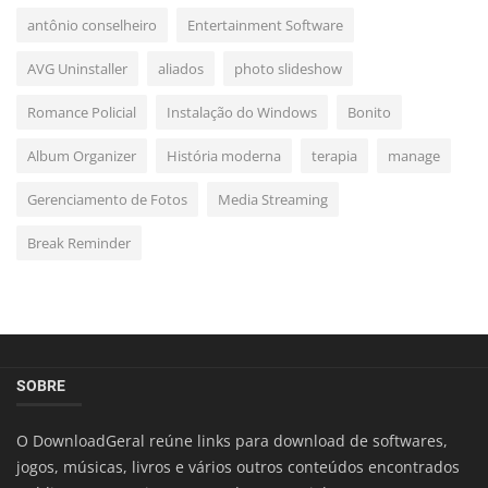
antônio conselheiro
Entertainment Software
AVG Uninstaller
aliados
photo slideshow
Romance Policial
Instalação do Windows
Bonito
Album Organizer
História moderna
terapia
manage
Gerenciamento de Fotos
Media Streaming
Break Reminder
SOBRE
O DownloadGeral reúne links para download de softwares,
jogos, músicas, livros e vários outros conteúdos encontrados