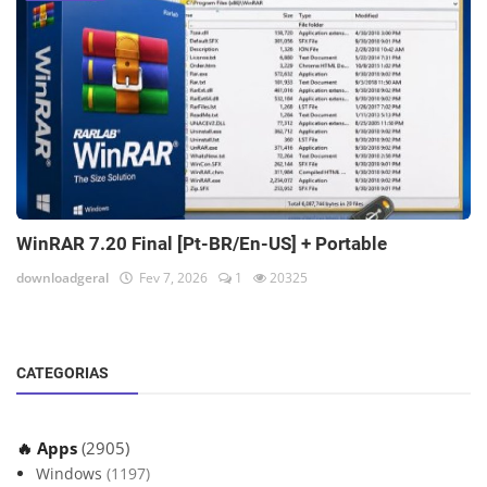
WinRAR 7.20 Final [Pt-BR/En-US] + Portable
downloadgeral
Fev 7, 2026
1
20325
CATEGORIAS
🔥 Apps
(2905)
Windows
(1197)