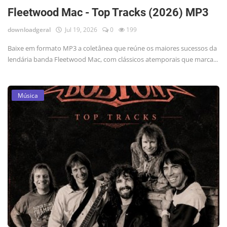
Fleetwood Mac - Top Tracks (2026) MP3
downloadgeral
Jul 19, 2026
0
199
Baixe em formato MP3 a coletânea que reúne os maiores sucessos da
lendária banda Fleetwood Mac, com clássicos atemporais que marca...
Música