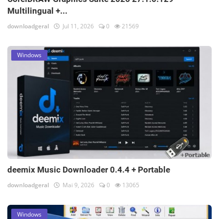
Multilingual +...
downloadgeral
Jul 11, 2026
0
21569
Windows
deemix Music Downloader 0.4.4 + Portable
downloadgeral
Mai 9, 2026
0
13065
Windows