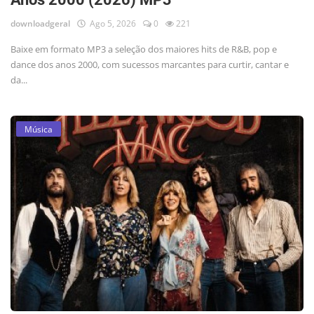
downloadgeral
Ago 5, 2026
0
221
Baixe em formato MP3 a seleção dos maiores hits de R&B, pop e
dance dos anos 2000, com sucessos marcantes para curtir, cantar e
da...
Música