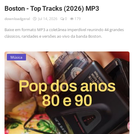
Boston - Top Tracks (2026) MP3
downloadgeral
Jul 14, 2026
0
179
Baixe em formato MP3 a coletânea imperdível reunindo 44 grandes
clássicos, raridades e versões ao vivo da banda Boston.
Música