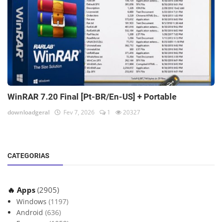
WinRAR 7.20 Final [Pt-BR/En-US] + Portable
downloadgeral
Fev 7, 2026
1
20327
CATEGORIAS
🔥 Apps
(2905)
Windows
(1197)
Android
(636)