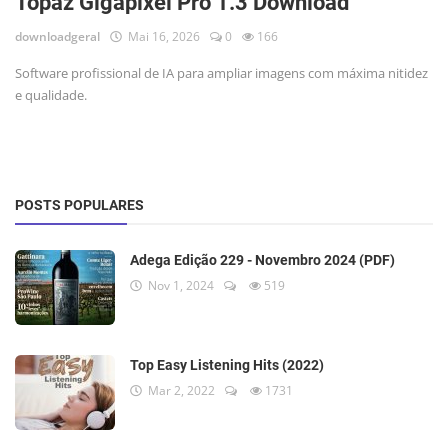
Topaz Gigapixel Pro 1.3 Download
downloadgeral
Mai 16, 2026
0
166
Software profissional de IA para ampliar imagens com máxima nitidez
e qualidade.
POSTS POPULARES
Adega Edição 229 - Novembro 2024 (PDF)
Nov 1, 2024
519
Top Easy Listening Hits (2022)
Mar 2, 2022
1731