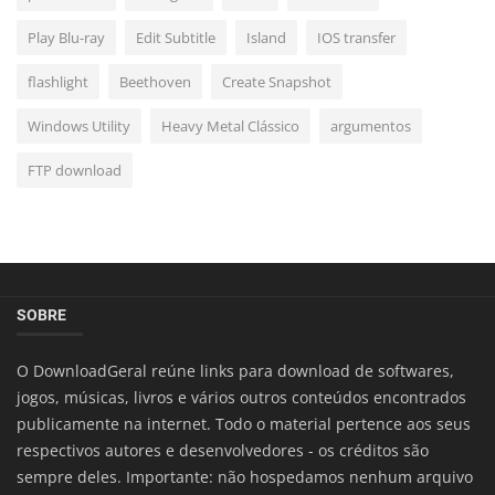
Play Blu-ray
Edit Subtitle
Island
IOS transfer
flashlight
Beethoven
Create Snapshot
Windows Utility
Heavy Metal Clássico
argumentos
FTP download
SOBRE
O DownloadGeral reúne links para download de softwares,
jogos, músicas, livros e vários outros conteúdos encontrados
publicamente na internet. Todo o material pertence aos seus
respectivos autores e desenvolvedores - os créditos são
sempre deles. Importante: não hospedamos nenhum arquivo