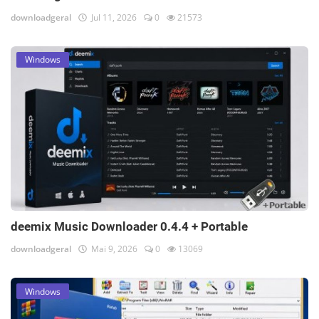
downloadgeral
Jul 11, 2026
0
21573
Windows
deemix Music Downloader 0.4.4 + Portable
downloadgeral
Mai 9, 2026
0
13069
Windows