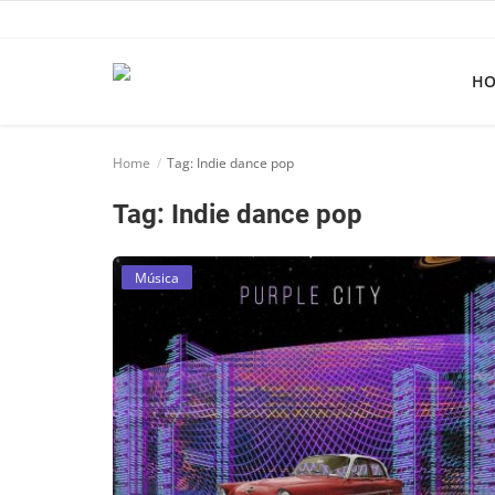
H
Home
Home
Tag: Indie dance pop
Apps
Tag: Indie dance pop
Ebooks
Games
Música
Web
Música
Jogos hoje na TV