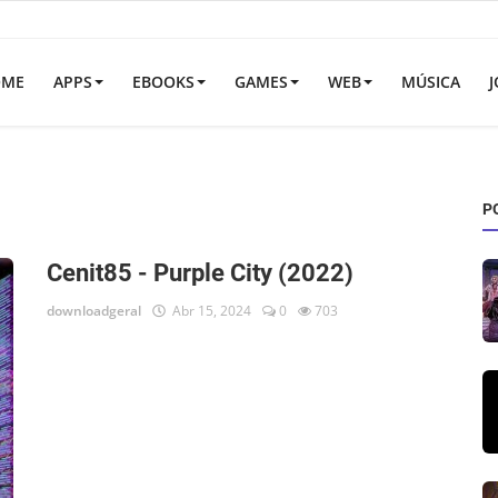
OME
APPS
EBOOKS
GAMES
WEB
MÚSICA
J
P
Cenit85 - Purple City (2022)
downloadgeral
Abr 15, 2024
0
703