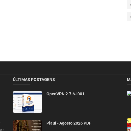
ÚLTIMAS POSTAGENS
M
OpenVPN 2.7.6-I001
e
Piauí - Agosto 2026 PDF
vo