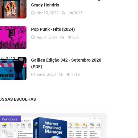
Grady Hendrix
Abr 23, 2022
3016
Pop Punk - Hits (2024)
Ago 4, 2024
936
Galileu Edição 342 - Setembro 2020
(PDF)
Set 6, 2020
1713
OSSAS ESCOLHAS
Windows