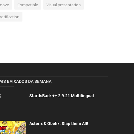
move
Compatible
Visual presentation
notification
AIS BAIXADOS DA SEMANA
StartIsBack ++ 2.9.21 Multilingual
Asterix & Obelix: Slap them All!