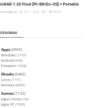
inRAR 7.20 Final [Pt-BR/En-US] + Portable
wnloadgeral
Fev 7, 2026
1
20318
ATEGORIAS
 Apps
(2903)
Windows
(1197)
Android
(634)
Freeware
(1058)
 Ebooks
(6482)
Livros
(1771)
Revistas
(4690)
 Games
(7153)
Jogos Celular
(34)
Jogos PC
(7059)