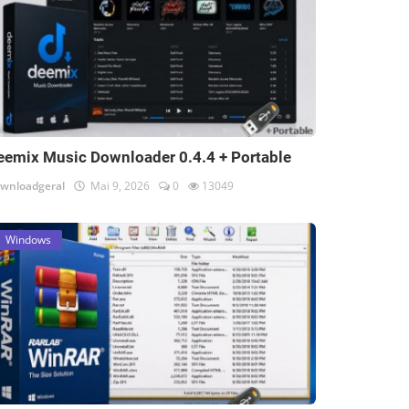
eemix Music Downloader 0.4.4 + Portable
wnloadgeral
Mai 9, 2026
0
13049
Windows