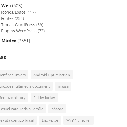
 Web
(503)
Ícones/Logos
(117)
Fontes
(254)
Temas WordPress
(59)
Plugins WordPress
(73)
 Música
(7551)
AGS
Verificar Drivers
Android Optimization
Encode multimedia document
massa
Remove history
Folder locker
Casual Para Toda a Família
páscoa
revista contigo brasil
Encryptor
Win11 checker