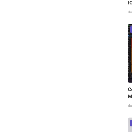
I
do
C
M
do