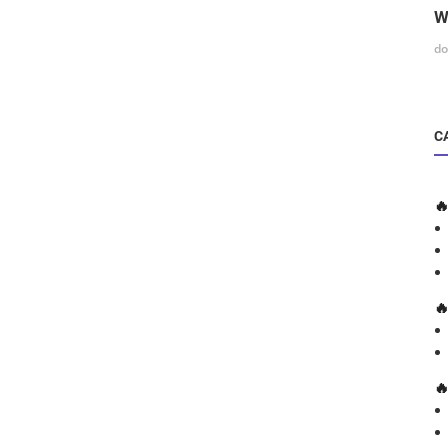
W
do
C


