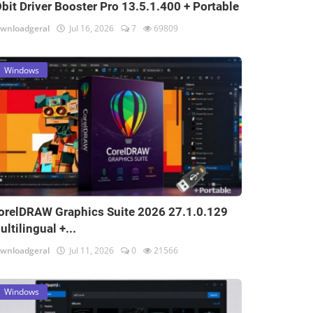
Obit Driver Booster Pro 13.5.1.400 + Portable
wnloadgeral
Jul 16, 2026
7
69809
Windows
orelDRAW Graphics Suite 2026 27.1.0.129
ultilingual +...
wnloadgeral
Jul 11, 2026
0
21566
Windows