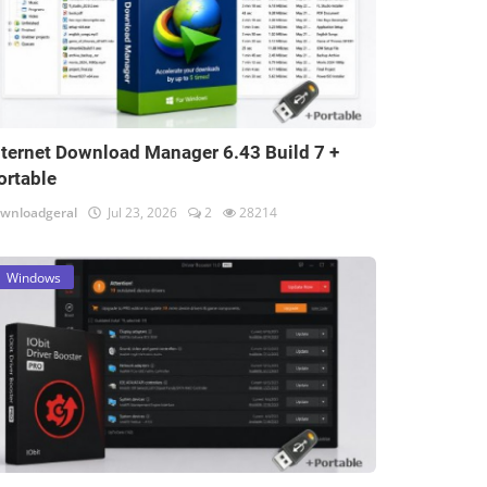
nternet Download Manager 6.43 Build 7 +
ortable
wnloadgeral
Jul 23, 2026
2
28214
Windows