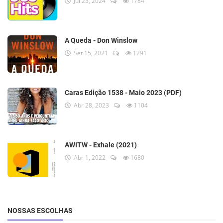
Jul 23, 2024
1784
A Queda - Don Winslow
Set 15, 2021
1291
Caras Edição 1538 - Maio 2023 (PDF)
Abr 28, 2023
1104
AWITW - Exhale (2021)
Abr 1, 2022
1680
NOSSAS ESCOLHAS