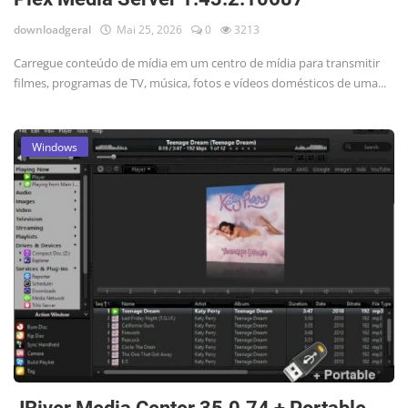
downloadgeral
Mai 25, 2026
0
3213
Carregue conteúdo de mídia em um centro de mídia para transmitir
filmes, programas de TV, música, fotos e vídeos domésticos de uma...
Windows