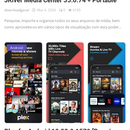
JRiver Media Center 35.0.74 + Portable
downloadgeral
Mai 4, 2026
0
4185
Pesquise, importe e organize todos os seus arquivos de mídia, bem
como aproveite-os em vários tipos de visualização com esta poder...
Android