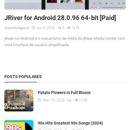
JRiver for Android 28.0.96 64-bit [Paid]
downloadgeral
Jan 9, 2022
0
1676
JRiver no Android é o mecanismo de mídia do JRiver Media Center com
uma interface de usuário simplificada.
POSTS POPULARES
Potato Flowers in Full Bloom
Mar 16, 2022
1129
90s Hits Greatest 90s Songs (2024)