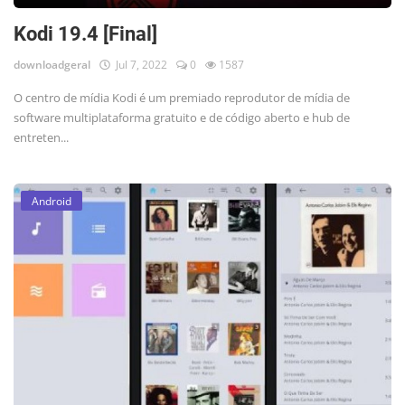
Kodi 19.4 [Final]
downloadgeral
Jul 7, 2022
0
1587
O centro de mídia Kodi é um premiado reprodutor de mídia de
software multiplataforma gratuito e de código aberto e hub de
entreten...
Android