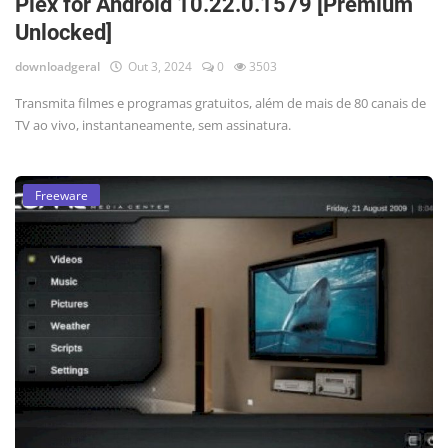
Plex for Android 10.22.0.1579 [Premium
Unlocked]
downloadgeral
Out 3, 2024
0
3503
Transmita filmes e programas gratuitos, além de mais de 80 canais de
TV ao vivo, instantaneamente, sem assinatura.
Freeware