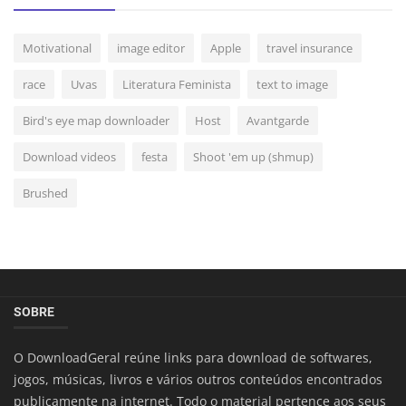
Motivational
image editor
Apple
travel insurance
race
Uvas
Literatura Feminista
text to image
Bird's eye map downloader
Host
Avantgarde
Download videos
festa
Shoot 'em up (shmup)
Brushed
SOBRE
O DownloadGeral reúne links para download de softwares,
jogos, músicas, livros e vários outros conteúdos encontrados
publicamente na internet. Todo o material pertence aos seus