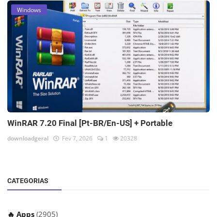
Windows
WinRAR 7.20 Final [Pt-BR/En-US] + Portable
downloadgeral
Fev 7, 2026
1
20328
CATEGORIAS
🔥 Apps
(2905)