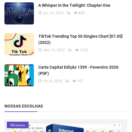
A Whisper in the Twilight: Chapter One
Jun 14, 2023
828
TikTok Trending Top 50 Singles Chart [07.05]
(2022)
Mai 13, 2022
1330
Carta Capital Edição 1399 - Fevereiro 2026
(PDF)
Fev 6, 2026
147
NOSSAS ESCOLHAS
Windows