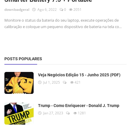
downloadgeral
Ago 6, 2022
0
2051
Monitore o status da bateria do seu laptop, execute operações de
calibração e coloque um pequeno dispositivo de bateria na tela co...
POSTS POPULARES
Veja Negócios Edição 15 - Junho 2025 (PDF)
Jul 1, 2025
421
Trump - Como Enriquecer - Donald J. Trump
Jan 27, 2023
1281