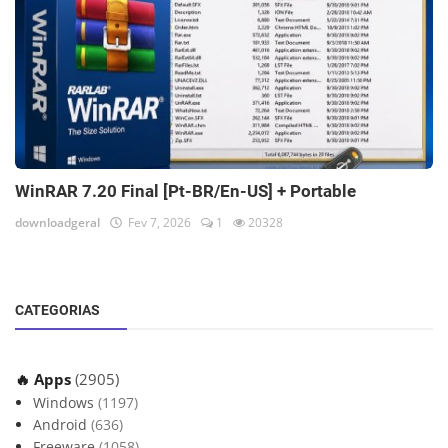
WinRAR 7.20 Final [Pt-BR/En-US] + Portable
downloadgeral
Fev 7, 2026
1
20328
CATEGORIAS
🔥 Apps
(2905)
Windows
(1197)
Android
(636)
Freeware
(1058)