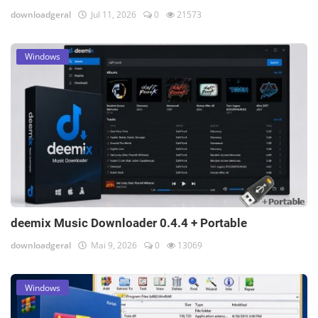
downloadgeral
Jul 11, 2026
0
21573
Windows
deemix Music Downloader 0.4.4 + Portable
downloadgeral
Mai 9, 2026
0
13069
Windows