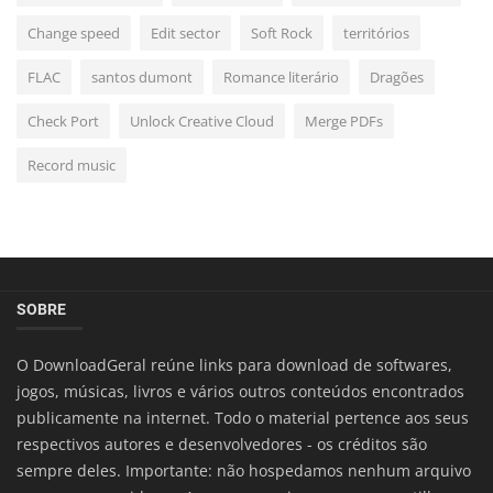
Change speed
Edit sector
Soft Rock
territórios
FLAC
santos dumont
Romance literário
Dragões
Check Port
Unlock Creative Cloud
Merge PDFs
Record music
SOBRE
O DownloadGeral reúne links para download de softwares,
jogos, músicas, livros e vários outros conteúdos encontrados
publicamente na internet. Todo o material pertence aos seus
respectivos autores e desenvolvedores - os créditos são
sempre deles. Importante: não hospedamos nenhum arquivo