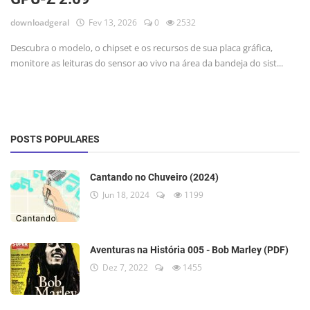
downloadgeral
Fev 13, 2026
0
2532
Descubra o modelo, o chipset e os recursos de sua placa gráfica,
monitore as leituras do sensor ao vivo na área da bandeja do sist...
POSTS POPULARES
Cantando no Chuveiro (2024)
Jun 18, 2024
1199
Aventuras na História 005 - Bob Marley (PDF)
Dez 7, 2022
1455