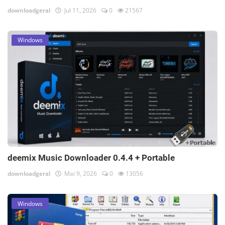
downloadgeral
Jul 11, 2026
0
21567
Windows
deemix Music Downloader 0.4.4 + Portable
downloadgeral
Mai 9, 2026
0
13056
Windows