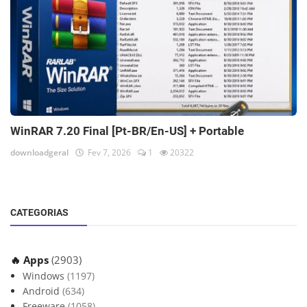
WinRAR 7.20 Final [Pt-BR/En-US] + Portable
downloadgeral
Fev 7, 2026
1
20322
CATEGORIAS
🔥 Apps
(2903)
Windows
(1197)
Android
(634)
Freeware
(1058)