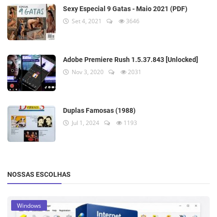
Sexy Especial 9 Gatas - Maio 2021 (PDF)
Set 4, 2021
3646
Adobe Premiere Rush 1.5.37.843 [Unlocked]
Nov 3, 2020
2031
Duplas Famosas (1988)
Jul 1, 2024
1193
NOSSAS ESCOLHAS
Windows