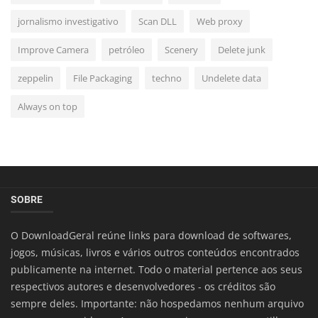
jornalismo investigativo
Scan DLL
Web proxy
Improve Camera
petróleo
Scenery
Delete junk
zeppelin
File Packaging
techno
Undelete data
Always on top
SOBRE
O DownloadGeral reúne links para download de softwares,
jogos, músicas, livros e vários outros conteúdos encontrados
publicamente na internet. Todo o material pertence aos seus
respectivos autores e desenvolvedores - os créditos são
sempre deles. Importante: não hospedamos nenhum arquivo