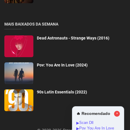
MAIS BAIXADOS DA SEMANA
Dead Astronauts - Strange Ways (2016)
Pov: You Are In Love (2024)
90s Latin Essentials (2022)
🔥 Recomendado
×
Scan Dll
▶
Pov You Are In Love
▶