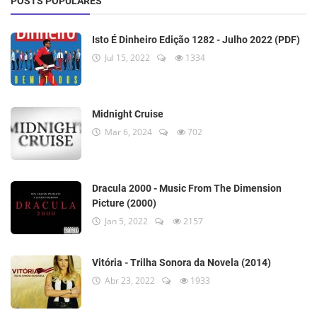
POSTS POPULARES
Isto É Dinheiro Edição 1282 - Julho 2022 (PDF)
Jul 15, 2022
1334
Midnight Cruise
Mar 6, 2024
702
Dracula 2000 - Music From The Dimension
Picture (2000)
Jan 5, 2022
2157
Vitória - Trilha Sonora da Novela (2014)
Abr 23, 2022
1933