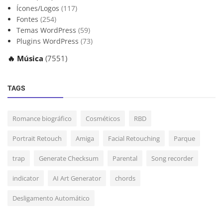
Ícones/Logos
(117)
Fontes
(254)
Temas WordPress
(59)
Plugins WordPress
(73)
🔥 Música
(7551)
TAGS
Romance biográfico
Cosméticos
RBD
Portrait Retouch
Amiga
Facial Retouching
Parque
trap
Generate Checksum
Parental
Song recorder
indicator
AI Art Generator
chords
Desligamento Automático