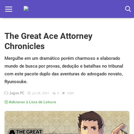
The Great Ace Attorney
Home
Chronicles
Apps
Mergulhe em um dramático porém charmoso e elaborado
Ebooks
mundo de busca por provas, dedução e batalhas no tribunal
Games
com este pacote duplo das aventuras do advogado novato,
Ryunosuke.
Web
Jogos PC
Jul 28, 2021
0
1584
Música
Adicionar à Lista de Leitura
Jogos hoje na TV