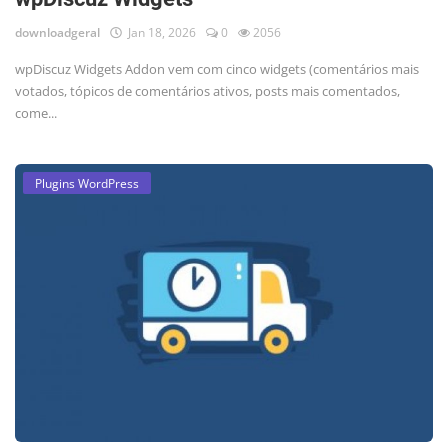
downloadgeral
Jan 18, 2026
0
2056
wpDiscuz Widgets Addon vem com cinco widgets (comentários mais
votados, tópicos de comentários ativos, posts mais comentados,
come...
Plugins WordPress