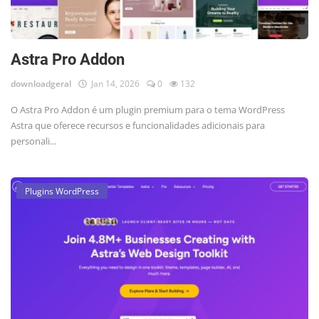
Astra Pro Addon
downloadgeral
Jan 14, 2026
0
132
O Astra Pro Addon é um plugin premium para o tema WordPress
Astra que oferece recursos e funcionalidades adicionais para
personali...
Plugins WordPress