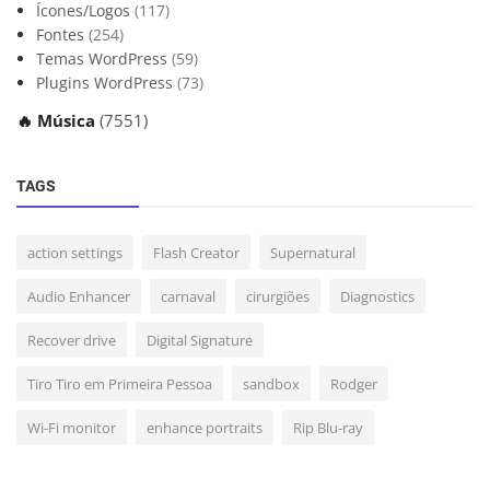
Ícones/Logos
(117)
Fontes
(254)
Temas WordPress
(59)
Plugins WordPress
(73)
🔥 Música
(7551)
TAGS
action settings
Flash Creator
Supernatural
Audio Enhancer
carnaval
cirurgiões
Diagnostics
Recover drive
Digital Signature
Tiro Tiro em Primeira Pessoa
sandbox
Rodger
Wi-Fi monitor
enhance portraits
Rip Blu-ray