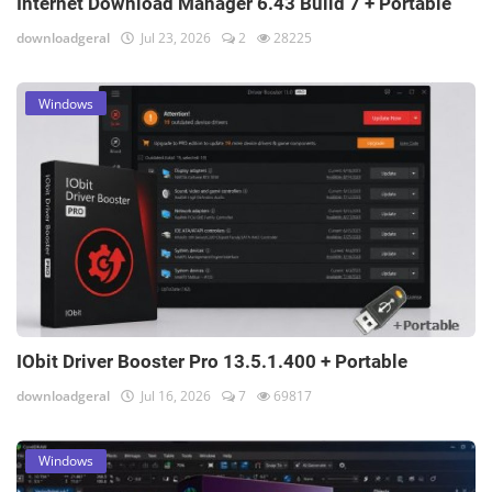
Internet Download Manager 6.43 Build 7 + Portable
downloadgeral
Jul 23, 2026
2
28225
Windows
IObit Driver Booster Pro 13.5.1.400 + Portable
downloadgeral
Jul 16, 2026
7
69817
Windows