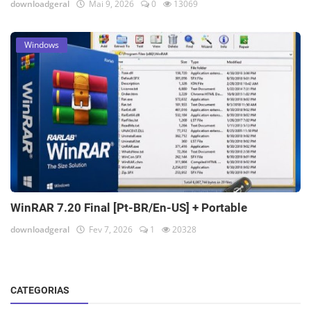
downloadgeral
Mai 9, 2026
0
13069
Windows
WinRAR 7.20 Final [Pt-BR/En-US] + Portable
downloadgeral
Fev 7, 2026
1
20328
CATEGORIAS