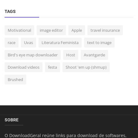
TAGS
Motivational
image editor
Apple
travel insurance
race
Uvas
Literatura Feminista
text to image
Bird's eye map downloader
Host
Avantgarde
Download videos
festa
Shoot 'em up (shmup)
Brushed
SOBRE
O DownloadGeral reúne links para download de softwares,