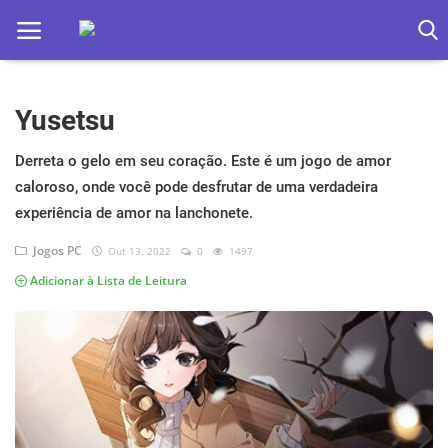
Yusetsu
Home
Apps
Derreta o gelo em seu coração. Este é um jogo de amor
caloroso, onde você pode desfrutar de uma verdadeira
Ebooks
experiência de amor na lanchonete.
Games
Jogos PC
Out 13, 2022
0
1497
Adicionar à Lista de Leitura
Web
Música
Jogos hoje na TV