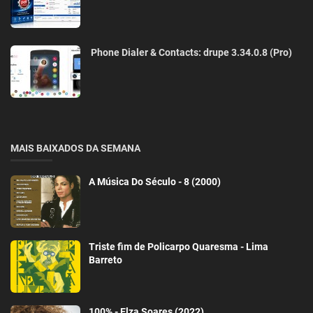
Phone Dialer & Contacts: drupe 3.34.0.8 (Pro)
MAIS BAIXADOS DA SEMANA
A Música Do Século - 8 (2000)
Triste fim de Policarpo Quaresma - Lima
Barreto
100% - Elza Soares (2022)