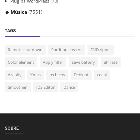
Plugins WordPress
(73)
🔥 Música
(7551)
TAGS
Remote shutdown
Partition creator
DVD ripper
Color element
Apply filter
save battery
affiliate
divinity
Xmas
recheios
Debloat
ceará
Smoothen
ID3 Editor
Dance
SOBRE