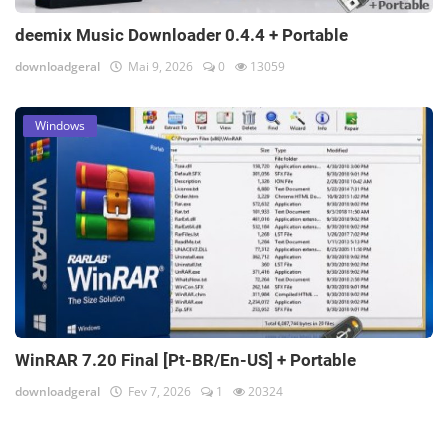
deemix Music Downloader 0.4.4 + Portable
downloadgeral
Mai 9, 2026
0
13059
Windows
WinRAR 7.20 Final [Pt-BR/En-US] + Portable
downloadgeral
Fev 7, 2026
1
20324