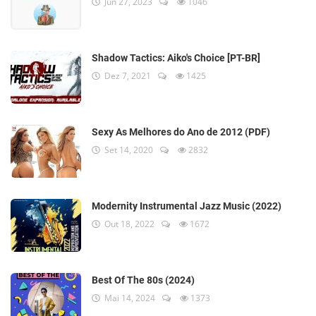
Jun 27, 2023
1046
Shadow Tactics: Aiko's Choice [PT-BR]
Dez 7, 2021
1425
Sexy As Melhores do Ano de 2012 (PDF)
Set 14, 2020
2832
Modernity Instrumental Jazz Music (2022)
Out 18, 2022
1672
Best Of The 80s (2024)
Mai 14, 2024
1373