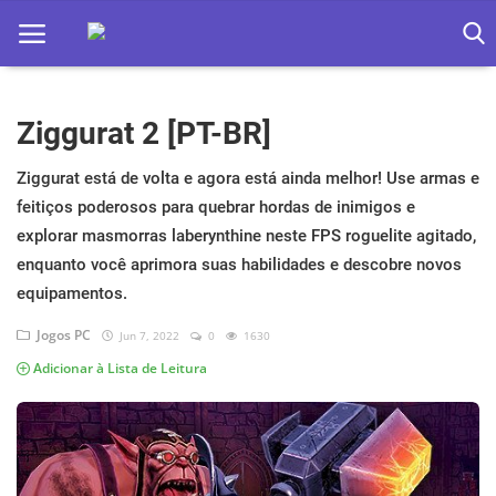
Ziggurat 2 [PT-BR]
Home
Apps
Ziggurat está de volta e agora está ainda melhor! Use armas e
feitiços poderosos para quebrar hordas de inimigos e
Ebooks
explorar masmorras laberynthine neste FPS roguelite agitado,
enquanto você aprimora suas habilidades e descobre novos
Games
equipamentos.
Web
Jogos PC
Jun 7, 2022
0
1630
Música
Adicionar à Lista de Leitura
Jogos hoje na TV