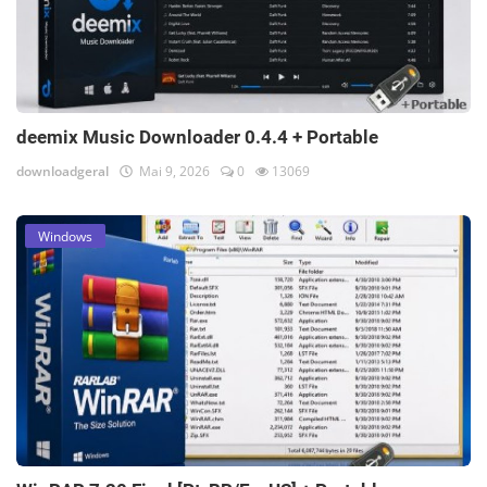
deemix Music Downloader 0.4.4 + Portable
downloadgeral
Mai 9, 2026
0
13069
Windows