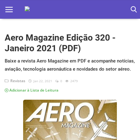
Aero Magazine Edição 320 -
Home
Janeiro 2021 (PDF)
Apps
Baixe a revista Aero Magazine em PDF e acompanhe notícias,
Ebooks
aviação, tecnologia aeronáutica e novidades do setor aéreo.
Games
Revistas
Jan 22, 2021
0
2479
Adicionar à Lista de Leitura
Web
Música
Jogos hoje na TV