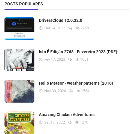
POSTS POPULARES
DriversCloud 12.0.32.0
Out 24, 2025
2758
Isto É Edição 2768 - Fevereiro 2023 (PDF)
Fev 17, 2023
1051
Hello Meteor - weather patterns (2016)
Nov 30, 2020
1584
Amazing Chicken Adventures
Set 17, 2022
1270