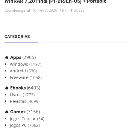
WinRAR 7.20 Final [Pt-BR/En-US] + Portable
downloadgeral
Fev 7, 2026
1
20328
CATEGORIAS
🔥 Apps
(2905)
Windows
(1197)
Android
(636)
Freeware
(1058)
🔥 Ebooks
(6493)
Livros
(1773)
Revistas
(4699)
🔥 Games
(7156)
Jogos Celular
(34)
Jogos PC
(7062)