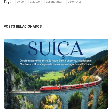
Tags
avião
aviação
aeronáutica
aeronaves
POSTS RELACIONADOS