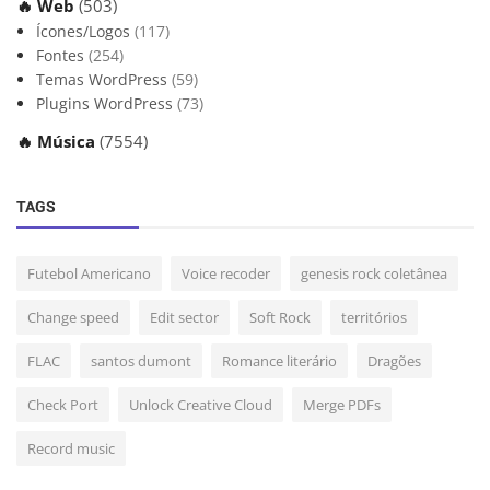
🔥 Web
(503)
Ícones/Logos
(117)
Fontes
(254)
Temas WordPress
(59)
Plugins WordPress
(73)
🔥 Música
(7554)
TAGS
Futebol Americano
Voice recoder
genesis rock coletânea
Change speed
Edit sector
Soft Rock
territórios
FLAC
santos dumont
Romance literário
Dragões
Check Port
Unlock Creative Cloud
Merge PDFs
Record music