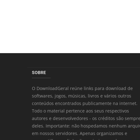
SOBRE
O DownloadGeral reúne links para download de
softwares, jogos, músicas, livros e vários outros
conteúdos encontrados publicamente na internet.
Todo o material pertence aos seus respectivos
autores e desenvolvedores - os créditos são sempr
deles. Importante: não hospedamos nenhum arqui
em nossos servidores. Apenas organizamos e