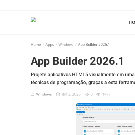
H
Home
Home
Apps
Windows
App Builder 2026.1
Apps
App Builder 2026.1
Ebooks
Games
Projete aplicativos HTML5 visualmente em uma
técnicas de programação, graças a esta ferram
Web
Jan 3, 2026
0
1477
Windows
Música
Jogos hoje na TV