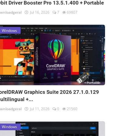
Obit Driver Booster Pro 13.5.1.400 + Portable
wnloadgeral
Jul 16, 2026
7
69807
Windows
orelDRAW Graphics Suite 2026 27.1.0.129
ultilingual +...
wnloadgeral
Jul 11, 2026
0
21560
Windows