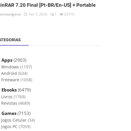
inRAR 7.20 Final [Pt-BR/En-US] + Portable
wnloadgeral
Fev 7, 2026
1
20316
ATEGORIAS
 Apps
(2903)
Windows
(1197)
Android
(634)
Freeware
(1058)
 Ebooks
(6479)
Livros
(1769)
Revistas
(4689)
 Games
(7153)
Jogos Celular
(34)
Jogos PC
(7059)