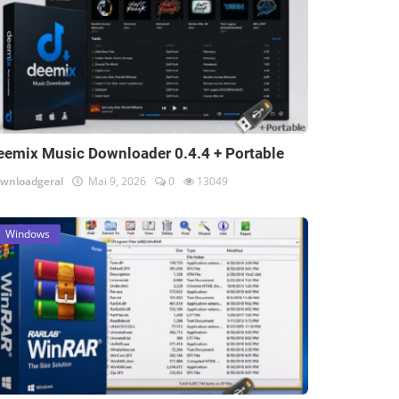
eemix Music Downloader 0.4.4 + Portable
wnloadgeral
Mai 9, 2026
0
13049
Windows