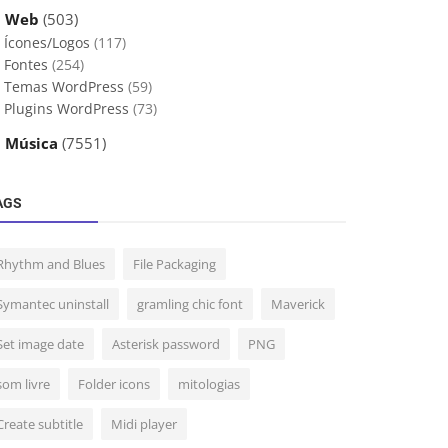
 Web
(503)
Ícones/Logos
(117)
Fontes
(254)
Temas WordPress
(59)
Plugins WordPress
(73)
 Música
(7551)
AGS
Rhythm and Blues
File Packaging
Symantec uninstall
gramling chic font
Maverick
Set image date
Asterisk password
PNG
som livre
Folder icons
mitologias
Create subtitle
Midi player