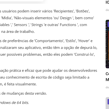
I
do
 usuários podem inserir vários 'Recipientes', 'Botões',
', 'Mídia', 'Não-visuais elementos 'ou' Design ', bem como'
riables ',' Sensors ',' Strings 'e outras' Functions ', com
 na área de trabalho.
e preferências de ‘Comportamento’, ‘Estilo’, ‘Hover’ e
nalizaram seu aplicativo, então têm a opção de depurá-lo,
squer possíveis problemas, então eles podem ‘Construí-lo’,
ação prática e eficaz que pode ajudar os desenvolvedores
C
eu conhecimento de escrita de código seja limitado a
M
m, é feita visualmente.
do
es de mudanças desta versão.
ndows de 64 bits.