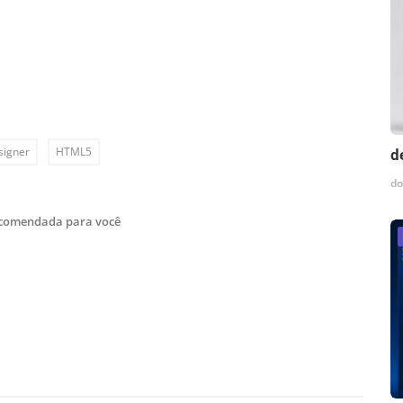
signer
HTML5
d
do
ecomendada para você