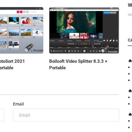
W
do
C

otoSort 2021
Boilsoft Video Splitter 8.3.3 +
ortable
Portable

Email
