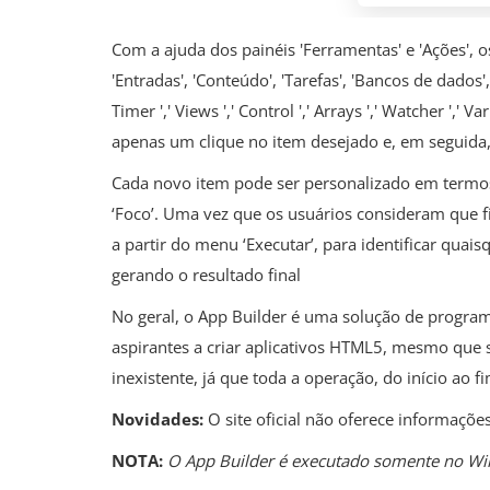
Com a ajuda dos painéis 'Ferramentas' e 'Ações', os
'Entradas', 'Conteúdo', 'Tarefas', 'Bancos de dados
Timer ',' Views ',' Control ',' Arrays ',' Watcher ',' Va
apenas um clique no item desejado e, em seguida,
Cada novo item pode ser personalizado em termos d
‘Foco’. Uma vez que os usuários consideram que fi
a partir do menu ‘Executar’, para identificar quai
gerando o resultado final
No geral, o App Builder é uma solução de program
aspirantes a criar aplicativos HTML5, mesmo que s
inexistente, já que toda a operação, do início ao fi
Novidades:
O site oficial não oferece informaçõ
NOTA:
O App Builder é executado somente no Wi