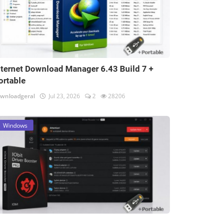
nternet Download Manager 6.43 Build 7 +
ortable
wnloadgeral
Jul 23, 2026
2
28206
Windows