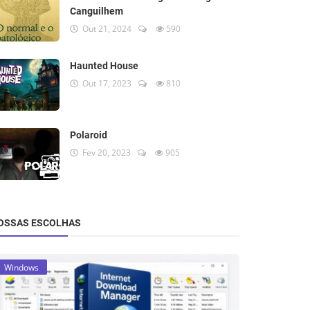
Canguilhem
Out 21, 2024
590
Haunted House
Out 17, 2023
810
Polaroid
Fev 20, 2023
905
OSSAS ESCOLHAS
Windows