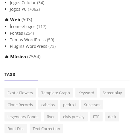
Jogos Celular
(34)
Jogos PC
(7062)
🔥 Web
(503)
Ícones/Logos
(117)
Fontes
(254)
Temas WordPress
(59)
Plugins WordPress
(73)
🔥 Música
(7554)
TAGS
Exotic Flowers
Template Graph
Keyword
Screenplay
Clone Records
cabelos
pedro i
Sucessos
Legendary Bands
flyer
elvis presley
FTP
desk
Boot Disc
Text Correction