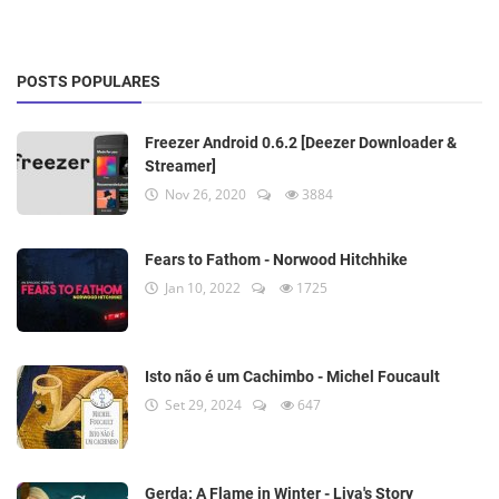
POSTS POPULARES
Freezer Android 0.6.2 [Deezer Downloader &
Streamer]
Nov 26, 2020
3884
Fears to Fathom - Norwood Hitchhike
Jan 10, 2022
1725
Isto não é um Cachimbo - Michel Foucault
Set 29, 2024
647
Gerda: A Flame in Winter - Liva's Story