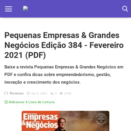
Pequenas Empresas & Grandes
Home
Negócios Edição 384 - Fevereiro
Apps
2021 (PDF)
Ebooks
Baixe a revista Pequenas Empresas & Grandes Negócios em
Games
PDF e confira dicas sobre empreendedorismo, gestão,
inovação e crescimento dos negócios.
Web
Revistas
Fev 9, 2021
0
2190
Música
Adicionar à Lista de Leitura
Jogos hoje na TV