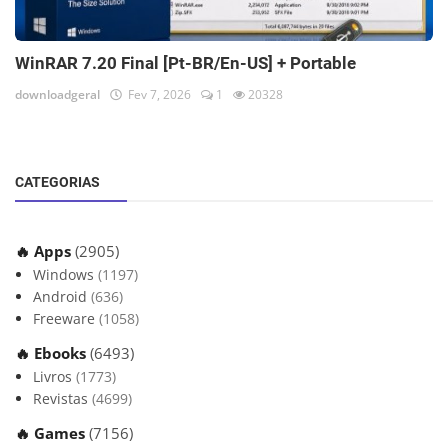
WinRAR 7.20 Final [Pt-BR/En-US] + Portable
downloadgeral
Fev 7, 2026
1
20328
CATEGORIAS
🔥 Apps
(2905)
Windows
(1197)
Android
(636)
Freeware
(1058)
🔥 Ebooks
(6493)
Livros
(1773)
Revistas
(4699)
🔥 Games
(7156)