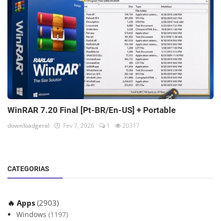
WinRAR 7.20 Final [Pt-BR/En-US] + Portable
downloadgeral
Fev 7, 2026
1
20317
CATEGORIAS
🔥 Apps
(2903)
Windows
(1197)