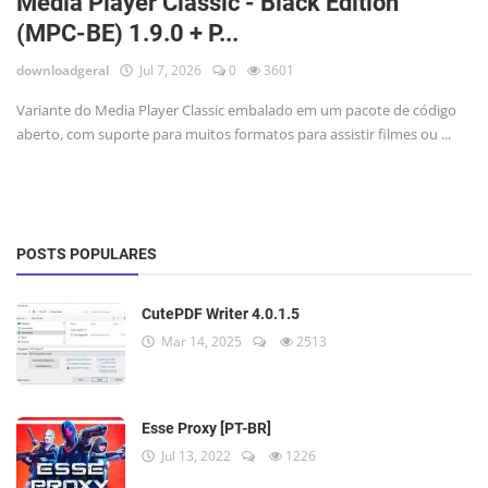
Media Player Classic - Black Edition
(MPC-BE) 1.9.0 + P...
downloadgeral
Jul 7, 2026
0
3601
Variante do Media Player Classic embalado em um pacote de código
aberto, com suporte para muitos formatos para assistir filmes ou ...
POSTS POPULARES
CutePDF Writer 4.0.1.5
Mar 14, 2025
2513
Esse Proxy [PT-BR]
Jul 13, 2022
1226