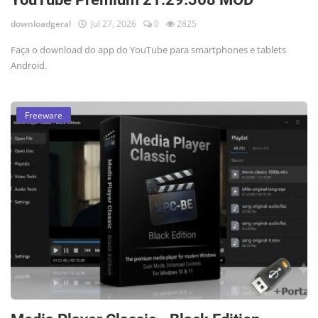
downloadgeral
Jul 27, 2026
0
2825
Faça o download do app do YouTube para smartphones e tablets
Android.
Freeware