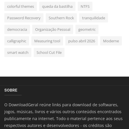
colorful themes
queda da bastilha
NTFS
Password Recovery
Southern Rock
tranquilidade
democracia
Organização Pessoal
geometric
calligraphic
Measuring tool
pulso abril 2026
Moderne
smart watch
School Cut File
SOBRE
O DownloadGeral reúne links para download de softwares,
jogos, músicas, livros e vários outros conteúdos encontrados
publicamente na internet. Todo o material pertence aos seus
respectivos autores e desenvolvedores - os créditos são