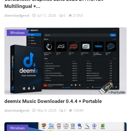
Multilingual +...
downloadgeral
Jul 11, 2026
0
21563
Windows
deemix Music Downloader 0.4.4 + Portable
downloadgeral
Mai 9, 2026
0
13049
Windows