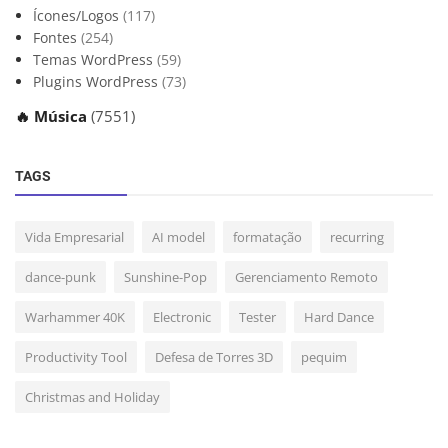
Ícones/Logos
(117)
Fontes
(254)
Temas WordPress
(59)
Plugins WordPress
(73)
🔥 Música
(7551)
TAGS
Vida Empresarial
AI model
formatação
recurring
dance-punk
Sunshine-Pop
Gerenciamento Remoto
Warhammer 40K
Electronic
Tester
Hard Dance
Productivity Tool
Defesa de Torres 3D
pequim
Christmas and Holiday