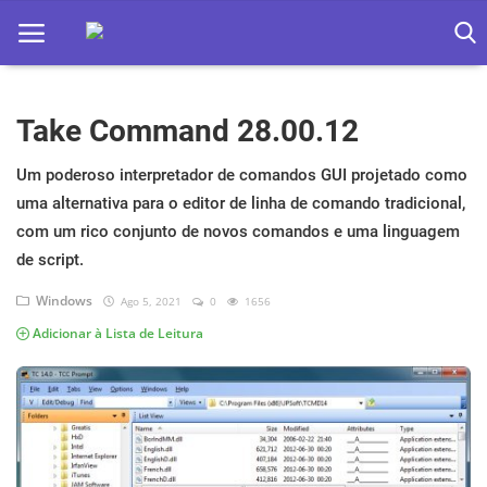
Take Command 28.00.12
Home
Apps
Um poderoso interpretador de comandos GUI projetado como
uma alternativa para o editor de linha de comando tradicional,
Ebooks
com um rico conjunto de novos comandos e uma linguagem
de script.
Games
Windows
Ago 5, 2021
0
1656
Web
Adicionar à Lista de Leitura
Música
Jogos hoje na TV