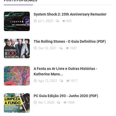
POSTS POPULARES
System Shock 2: 25th Anniversary Remaster
Jul 1, 2025
343
The Rolling Stones - O Guia Definitivo (PDF)
Out 13, 2021
1637
A Festa ao Ar Livre e Outras Histórias -
Katherine Mans...
Ago 13, 2021
1917
PC Guia Edição 293 - Junho 2020 (PDF)
Set 1, 2020
1906