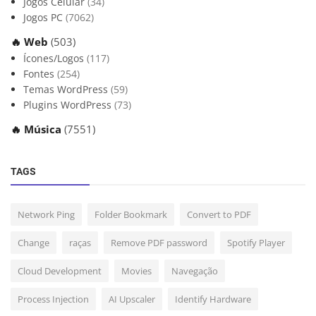
Jogos Celular
(34)
Jogos PC
(7062)
🔥 Web
(503)
Ícones/Logos
(117)
Fontes
(254)
Temas WordPress
(59)
Plugins WordPress
(73)
🔥 Música
(7551)
TAGS
Network Ping
Folder Bookmark
Convert to PDF
Change
raças
Remove PDF password
Spotify Player
Cloud Development
Movies
Navegação
Process Injection
AI Upscaler
Identify Hardware