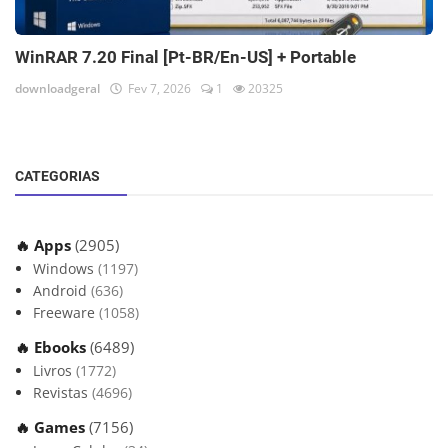
WinRAR 7.20 Final [Pt-BR/En-US] + Portable
downloadgeral
Fev 7, 2026
1
20325
CATEGORIAS
🔥 Apps
(2905)
Windows
(1197)
Android
(636)
Freeware
(1058)
🔥 Ebooks
(6489)
Livros
(1772)
Revistas
(4696)
🔥 Games
(7156)