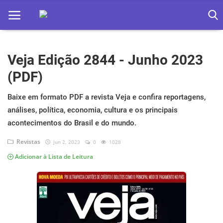
Veja Edição 2844 - Junho 2023
Home
(PDF)
Apps
Baixe em formato PDF a revista Veja e confira reportagens,
Ebooks
análises, política, economia, cultura e os principais
Games
acontecimentos do Brasil e do mundo.
Revistas
Jun 2, 2023
0
1028
Web
Adicionar à Lista de Leitura
Música
Jogos hoje na TV